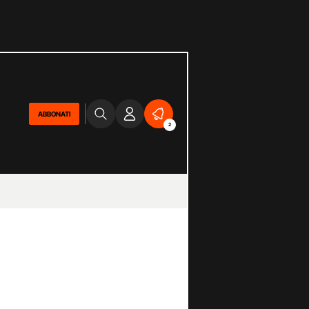
ABBONATI
2