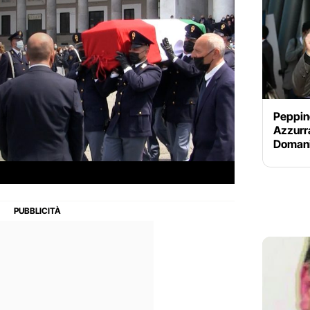
Peppino
Azzurra
Domani 