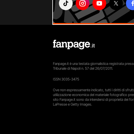
Fanpage.it è una testata giornalistica registrata presso
Tribunale di Napoli n. 57 del 26/07/2011.
ISSN 3035-3475
Ove non espressamente indicato, tutti i diritti di sfru
utilizzazione economica del materiale fotografico pre
sito Fanpage.it sono da intendersi di proprietà dei forn
LaPresse e Getty Images.