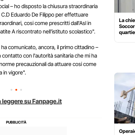
cial – ho disposto la chiusura straordinaria
el C.D Eduardo De Filippo per effettuare
La chie
raordinari, cosi come prescritti dall'Asl in
Soccors
ite A riscontrato nell'istituto scolastico".
quartie
 ha comunicato, ancora, il primo cittadino –
n contatto con l'autorità sanitaria che mi ha
le norme precauzionali da attuare cosi come
 in vigore".
 leggere su Fanpage.it
Operaio