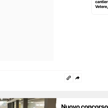
cantie
Vetere,
Nuovo concorso