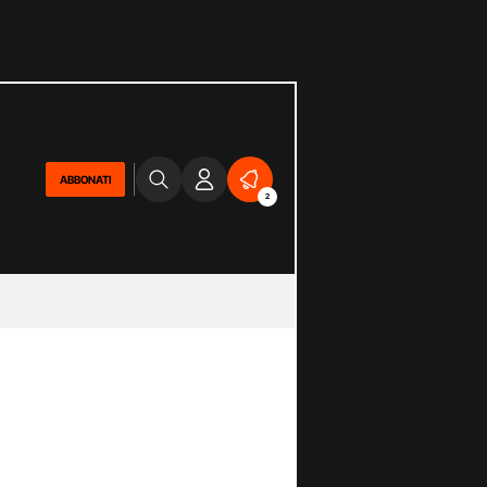
ABBONATI
2