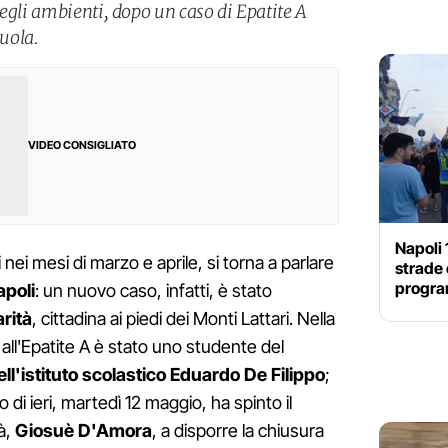
egli ambienti, dopo un caso di Epatite A
cuola.
VIDEO CONSIGLIATO
Napoli 
 nei mesi di marzo e aprile, si torna a parlare
strade c
progra
apoli
: un nuovo caso, infatti, è stato
rità
, cittadina ai piedi dei Monti Lattari. Nella
o all'Epatite A è stato uno studente del
ell'istituto scolastico Eduardo De Filippo
;
di ieri, martedì 12 maggio, ha spinto il
tà,
Giosuè D'Amora
, a disporre la chiusura