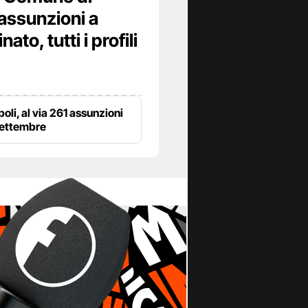
assunzioni a
to, tutti i profili
poli, al via 261 assunzioni
settembre