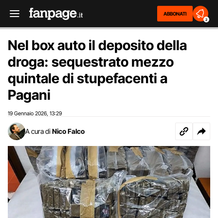
ABBONATI
2
Nel box auto il deposito della
droga: sequestrato mezzo
quintale di stupefacenti a
Pagani
19 Gennaio 2026
13:29
,
A cura di
Nico Falco