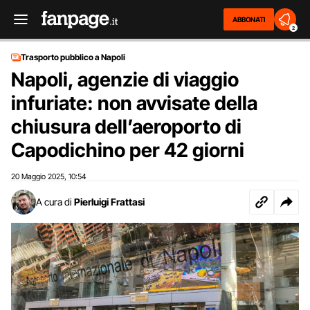
ABBONATI
2
Trasporto pubblico a Napoli
Napoli, agenzie di viaggio
infuriate: non avvisate della
chiusura dell’aeroporto di
Capodichino per 42 giorni
20 Maggio 2025
10:54
,
A cura di
Pierluigi Frattasi