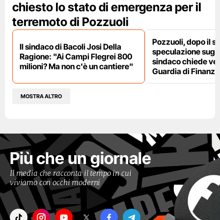
chiesto lo stato di emergenza per il
terremoto di Pozzuoli
Pozzuoli, dopo il s
Il sindaco di Bacoli Josi Della
speculazione sugli af
Ragione: "Ai Campi Flegrei 800
sindaco chiede ver
milioni? Ma non c'è un cantiere"
Guardia di Finanza
MOSTRA ALTRO
Più che un giornale
Il media che racconta il tempo in cui
viviamo con occhi moderni