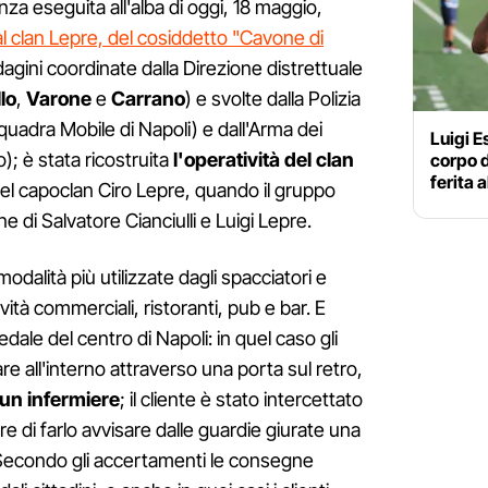
nanza eseguita all'alba di oggi, 18 maggio,
 al clan Lepre, del cosiddetto "Cavone di
ndagini coordinate dalla Direzione distrettuale
lo
,
Varone
e
Carrano
) e svolte dalla Polizia
quadra Mobile di Napoli) e dall'Arma dei
Luigi E
; è stata ricostruita
l'operatività del clan
corpo d
ferita a
el capoclan Ciro Lepre, quando il gruppo
e di Salvatore Cianciulli e Luigi Lepre.
dalità più utilizzate dagli spacciatori e
ività commerciali, ristoranti, pub e bar. E
ale del centro di Napoli: in quel caso gli
are all'interno attraverso una porta sul retro,
un infermiere
; il cliente è stato intercettato
e di farlo avvisare dalle guardie giurate una
. Secondo gli accertamenti le consegne