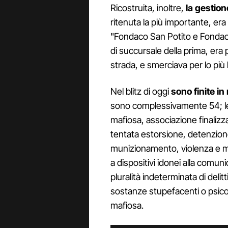
Ricostruita, inoltre,
la gestion
ritenuta la più importante, era 
"Fondaco San Potito e Fondaco
di succursale della prima, era 
strada, e smerciava per lo più
Nel blitz di oggi
sono finite i
sono complessivamente 54; le 
mafiosa, associazione finalizza
tentata estorsione, detenzione
munizionamento, violenza e mi
a dispositivi idonei alla comun
pluralità indeterminata di delitt
sostanze stupefacenti o psicot
mafiosa.