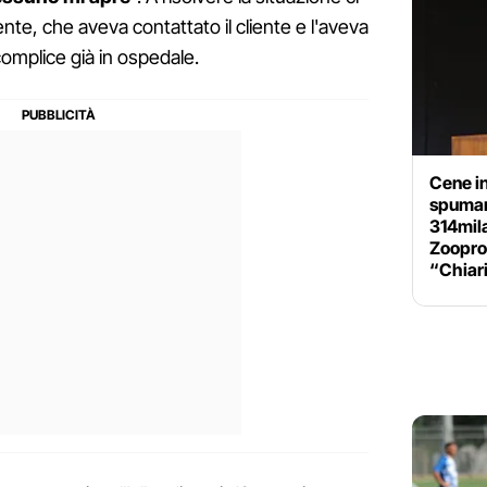
nte, che aveva contattato il cliente e l'aveva
complice già in ospedale.
Cene in 
spuman
314mila
Zooprof
“Chiari