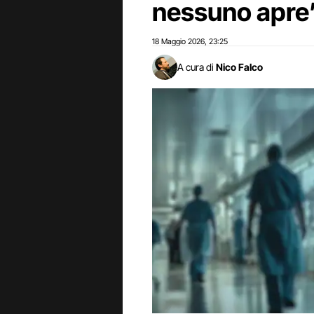
nessuno apre
18 Maggio 2026
23:25
,
A cura di
Nico Falco