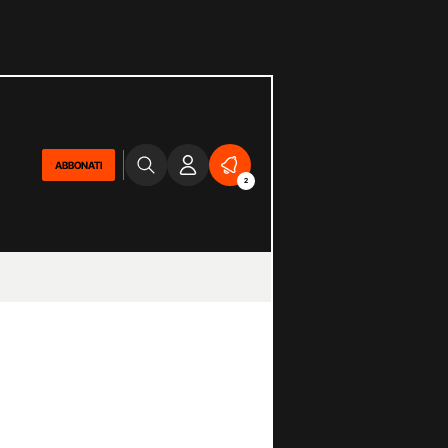
ABBONATI
2