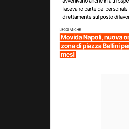
avvenivano anche in altri ospeda
facevano parte del personale s
direttamente sul posto di lavo
LEGGI ANCHE
Movida Napoli, nuova or
zona di piazza Bellini pe
mesi