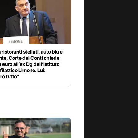
ristoranti stellati, auto blu e
te, Corte dei Conti chiede
 euro all’ex Dg dell’Istituto
ilattico Limone. Lui:
rò tutto”