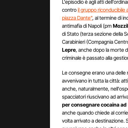
L'episodio è agli atti dell'ordi
contro
il gruppo riconducibile
piazza Dante"
, al termine di i
antimafia di Napoli (pm
Mozzil
di Stato (terza sezione della S
Carabinieri (Compagnia Centro)
Lepre
, anche dopo la morte d
criminale è passato alla gestion
Le consegne erano una delle mo
avvenivano in tutta la città: att
anche, naturalmente, nell'osped
spacciatori riuscivano ad arriv
per consegnare cocaina ad 
anche quando chiede al corrier
volta arrivato a destinazione