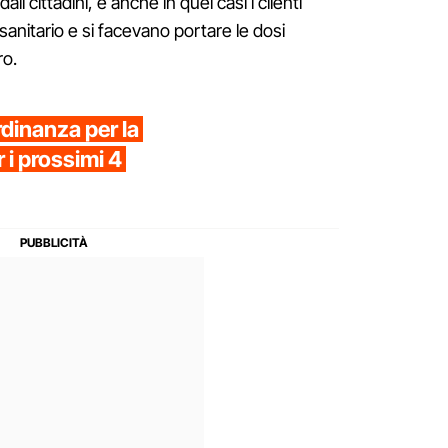
li cittadini, e anche in quei casi i clienti
anitario e si facevano portare le dosi
ro.
dinanza per la
r i prossimi 4