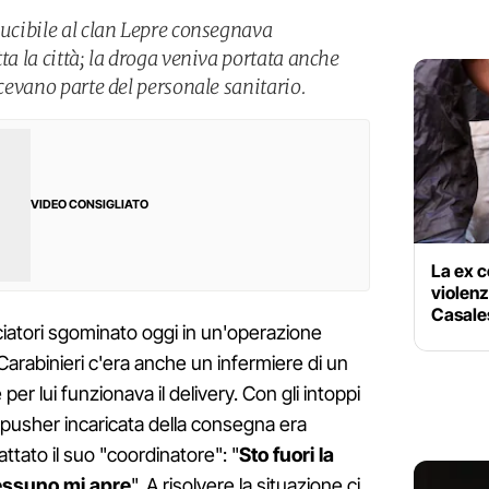
ducibile al clan Lepre consegnava
ta la città; la droga veniva portata anche
acevano parte del personale sanitario.
VIDEO CONSIGLIATO
La ex 
violenze
Casales
cciatori sgominato oggi in un'operazione
 Carabinieri c'era anche un infermiere di un
r lui funzionava il delivery. Con gli intoppi
a pusher incaricata della consegna era
ttato il suo "coordinatore": "
Sto fuori la
essuno mi apre
". A risolvere la situazione ci