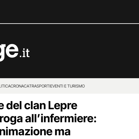
ITICA
CRONACA
TRASPORTI
EVENTI E TURISMO
e del clan Lepre
oga all’infermiere:
animazione ma