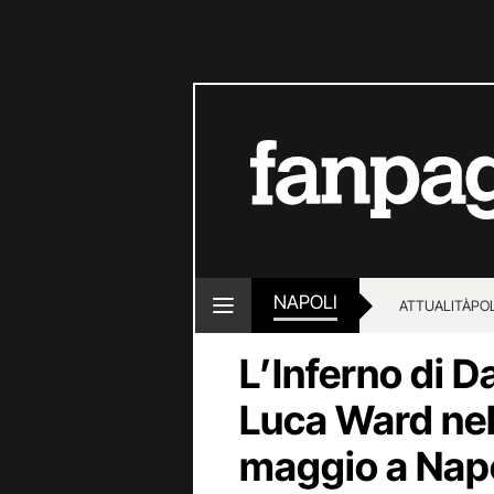
NAPOLI
ATTUALITÀ
POL
L’Inferno di 
Luca Ward nel
maggio a Napo