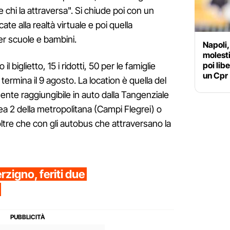
e chi la attraversa". Si chiude poi con un
ate alla realtà virtuale e poi quella
r scuole e bambini.
Napoli,
molesti
poi lib
l biglietto, 15 i ridotti, 50 per le famiglie
un Cpr
termina il 9 agosto. La location è quella del
mente raggiungibile in auto dalla Tangenziale
nea 2 della metropolitana (Campi Flegrei) o
ltre che con gli autobus che attraversano la
rzigno, feriti due