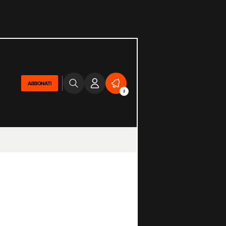
ABBONATI
2