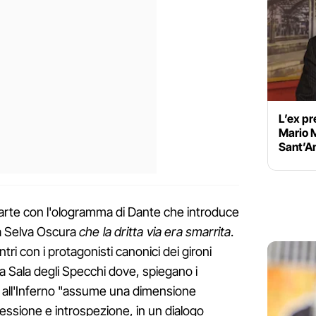
L’ex pr
Mario M
Sant’A
 parte con l'ologramma di Dante che introduce
 la Selva Oscura
che la dritta via era smarrita
.
tri con i protagonisti canonici dei gironi
la Sala degli Specchi dove, spiegano i
gio all'Inferno "assume una dimensione
flessione e introspezione, in un dialogo