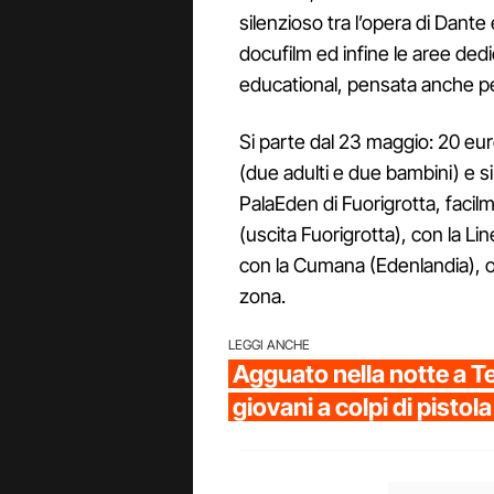
silenzioso tra l’opera di Dante 
docufilm ed infine le aree dedic
educational, pensata anche pe
Si parte dal 23 maggio: 20 euro i
(due adulti e due bambini) e si 
PalaEden di Fuorigrotta, facil
(uscita Fuorigrotta), con la Li
con la Cumana (Edenlandia), o
zona.
LEGGI ANCHE
Agguato nella notte a Te
giovani a colpi di pistola