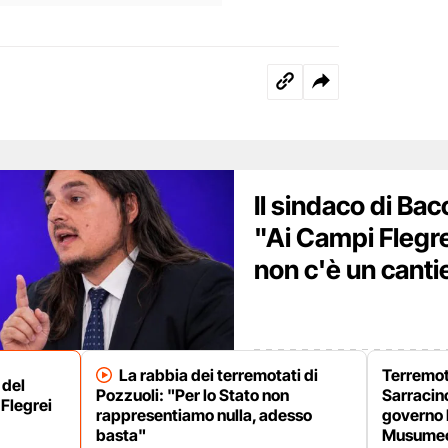
Il sindaco di Bac
"Ai Campi Flegre
non c'è un canti
La rabbia dei terremotati di
Terremot
 del
Pozzuoli: "Per lo Stato non
Sarracino
Flegrei
rappresentiamo nulla, adesso
governo 
basta"
Musumec