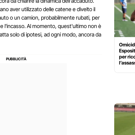
cora da chiarire la dinamica dell'accaduto.
no aver utilizzato delle catene e divelto il
n auto o un camion, probabilmente rubati, per
e e l'incasso. Al momento, quest'ultimo non è
ratta solo di ipotesi, ad ogni modo, ancora da
Omicidi
Esposit
per ric
l’assas