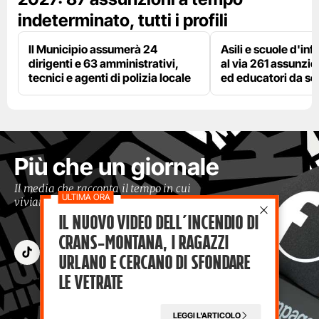
indeterminato, tutti i profili
Il Municipio assumerà 24
Asili e scuole d'inf
dirigenti e 63 amministrativi,
al via 261 assunzio
tecnici e agenti di polizia locale
ed educatori da s
Più che un giornale
Il media che racconta il tempo in cui
viviamo con occhi moderni
Il nuovo video dell’incendio di
Crans-Montana, i ragazzi
Urlano e cercano di sfondare
le vetrate
LEGGI L'ARTICOLO