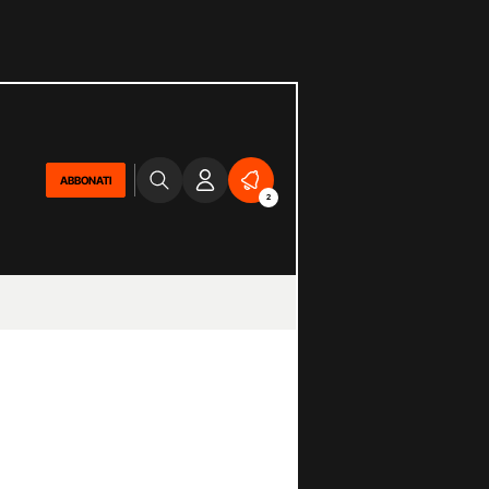
ABBONATI
2