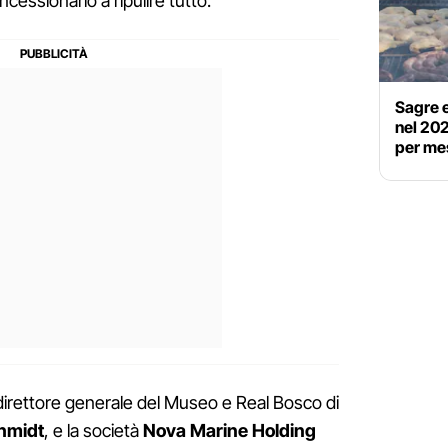
essionario a ripulire tutto.
Sagre e
nel 20
per me
l direttore generale del Museo e Real Bosco di
chmidt
, e la società
Nova Marine Holding