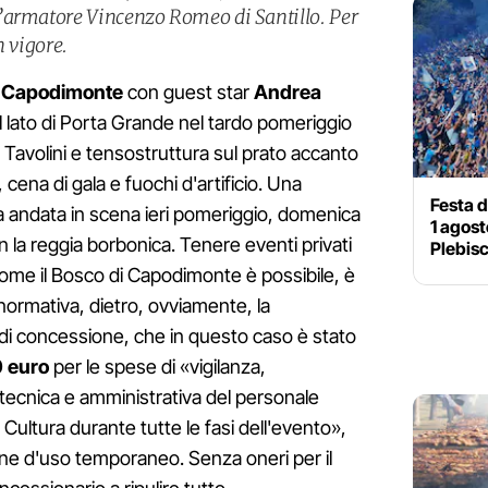
’armatore Vincenzo Romeo di Santillo. Per
n vigore.
i Capodimonte
con guest star
Andrea
ul lato di Porta Grande nel tardo pomeriggio
o. Tavolini e tensostruttura sul prato accanto
 cena di gala e fuochi d'artificio. Una
Festa d
la andata in scena ieri pomeriggio, domenica
1 agost
on la reggia borbonica. Tenere eventi privati
Plebisc
 come il Bosco di Capodimonte è possibile, è
normativa, dietro, ovviamente, la
di concessione, che in questo caso è stato
 euro
per le spese di «vigilanza,
tecnica e amministrativa del personale
Cultura durante tutte le fasi dell'evento»,
ne d'uso temporaneo. Senza oneri per il