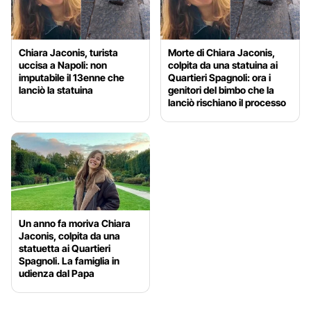
Chiara Jaconis, turista
Morte di Chiara Jaconis,
uccisa a Napoli: non
colpita da una statuina ai
imputabile il 13enne che
Quartieri Spagnoli: ora i
lanciò la statuina
genitori del bimbo che la
lanciò rischiano il processo
Un anno fa moriva Chiara
Jaconis, colpita da una
statuetta ai Quartieri
Spagnoli. La famiglia in
udienza dal Papa