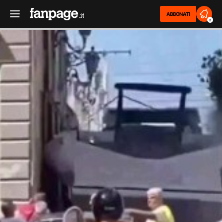
ABBONATI
2