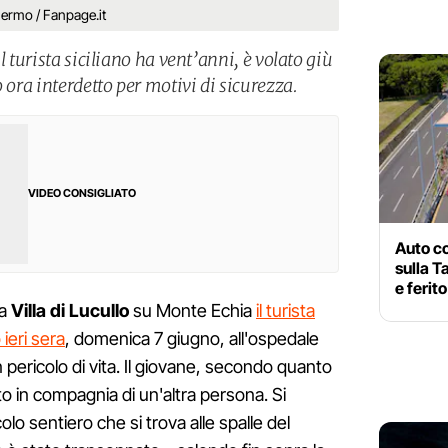
alermo / Fanpage.it
l turista siciliano ha vent’anni, è volato giù
 ora interdetto per motivi di sicurezza.
VIDEO CONSIGLIATO
Auto c
sulla T
e ferit
la
Villa di Lucullo
su Monte Echia
il turista
ieri sera
, domenica 7 giugno, all'ospedale
n pericolo di vita. Il giovane, secondo quanto
to in compagnia di un'altra persona. Si
lo sentiero che si trova alle spalle del