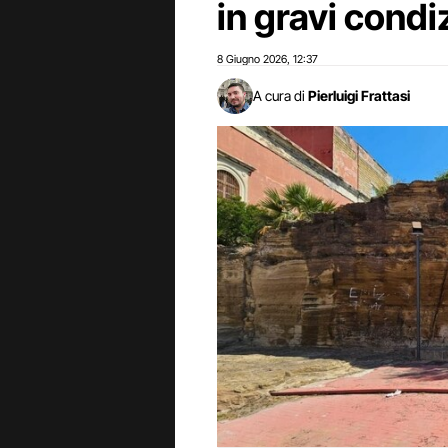
in gravi condi
8 Giugno 2026
12:37
,
A cura di
Pierluigi Frattasi