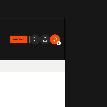
ABBONATI
2