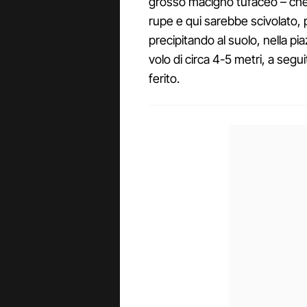
grosso macigno tufaceo – che 
rupe e qui sarebbe scivolato, 
precipitando al suolo, nella pi
volo di circa 4-5 metri, a seg
ferito.