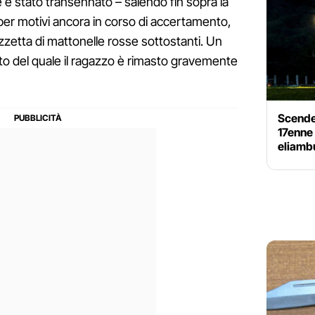
è stato transennato – salendo fin sopra la
per motivi ancora in corso di accertamento,
azzetta di mattonelle rosse sottostanti. Un
uito del quale il ragazzo è rimasto gravemente
Scende 
17enne 
eliamb