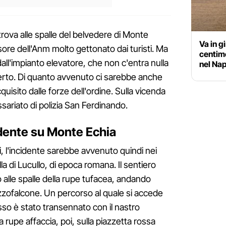
 trova alle spalle del belvedere di Monte
Va in g
ore dell'Anm molto gettonato dai turisti. Ma
centim
 dall'impianto elevatore, che non c'entra nulla
nel Na
perto. Di quanto avvenuto ci sarebbe anche
uisito dalle forze dell'ordine. Sulla vicenda
sariato di polizia San Ferdinando.
idente su Monte Echia
, l'incidente sarebbe avvenuto quindi nei
illa di Lucullo, di epoca romana. Il sentiero
o alle spalle della rupe tufacea, andando
izzofalcone. Un percorso al quale si accede
o è stato transennato con il nastro
La rupe affaccia, poi, sulla piazzetta rossa