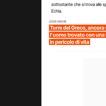
sottostante che si trova alle 
Echia.
LEGGI ANCHE
Torre del Greco, ancor
l'uomo trovato con una fe
in pericolo di vita