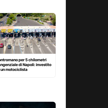
ontromano per 5 chilometri
angenziale di Napoli: investito
o un motociclista