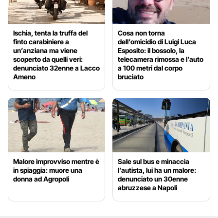
Ischia, tenta la truffa del
Cosa non torna
finto carabiniere a
dell’omicidio di Luigi Luca
un’anziana ma viene
Esposito: il bossolo, la
scoperto da quelli veri:
telecamera rimossa e l’auto
denunciato 32enne a Lacco
a 100 metri dal corpo
Ameno
bruciato
Malore improvviso mentre è
Sale sul bus e minaccia
in spiaggia: muore una
l’autista, lui ha un malore:
donna ad Agropoli
denunciato un 30enne
abruzzese a Napoli