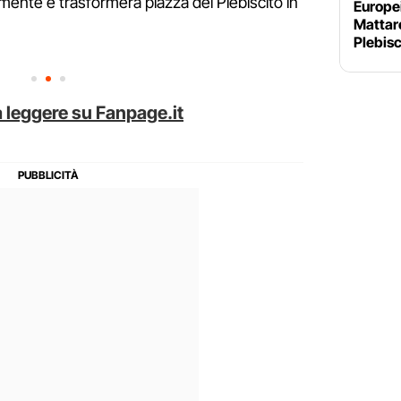
ialmente e trasformerà piazza del Plebiscito in
Europei
Mattare
Plebisc
 leggere su Fanpage.it