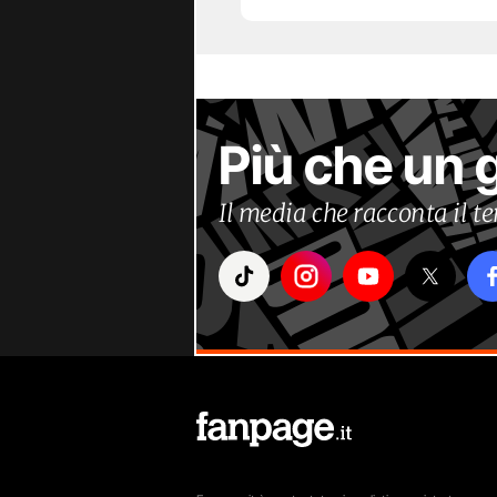
Più che un 
Il media che racconta il 