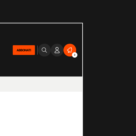
ABBONATI
2