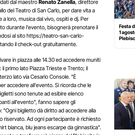
uidati dal maestro
Renato Zanella
, direttore
allo del Teatro di San Carlo, per dare vita a
 loro, musica dal vivo, ospiti e dj. Per
Festa d
ito durante l'evento, bisognerà prenotare il
1 agost
dosi al sito https://teatro-san-carlo-
Plebisc
tando il check-out gratuitamente.
ivare in piazza alle 14.30 ed accedere muniti
: il primo lato Piazza Trieste e Trento; il
terzo lato via Cesario Console. "È
o per accedere all'evento. Si ricorda che le
biglietti sono tenute ad esibire elenco
panti all'evento", fanno sapere gli
"Ogni biglietto dà diritto ad accedere alla
ro riservato. Ad ogni partecipante è richiesto
irt bianca, blu jeans escarpe da ginnastica".