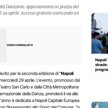
ittà Danzante: appuntamento in piazza del
dì 29 aprile. Accesso gratuito scaricando un
VIDEO CONSIGLIATO
Napoli 
strade c
progra
scito per la seconda edizione di "
Napoli
à mercoledì 29 aprile. L'evento, promosso dal
eatro San Carlo e dalla Città Metropolitana
ernazionale della Danza, prenderà il via alle
st'anno è dedicata a Napoli Capitale Europea
 con l’Assessorato allo Sport del Comune, "a