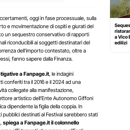
accertamenti, oggi in fase processuale, sulla
Sequest
rto e movimentazione di ospiti e giurati del
ristor
to un sequestro conservativo di rapporti
a Vico 
nali riconducibili ai soggetti destinatari del
edilizi
rrenza dell’importo contestato, oltre a
ressi, fanno sapere dalla Finanza.
stigative a Fanpage.it
, le indagini
i conferiti tra il 2016 e il 2024 ad una
vità collegate alla manifestazione,
rettore artistico dell'Ente Autonomo Giffoni
 dipendente la figlia della coppia. In
i pubblici destinati al Festival sarebbero stati
e,
spiega a Fanpage.it il colonnello