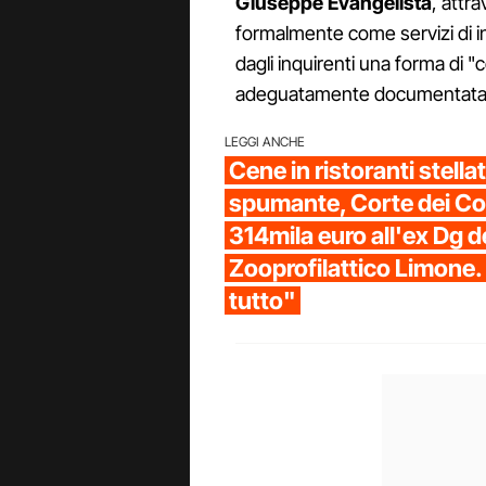
Giuseppe Evangelista
, attr
formalmente come servizi di inc
dagli inquirenti una forma di "
adeguatamente documentata
LEGGI ANCHE
Cene in ristoranti stellat
spumante, Corte dei Co
314mila euro all'ex Dg de
Zooprofilattico Limone. 
tutto"