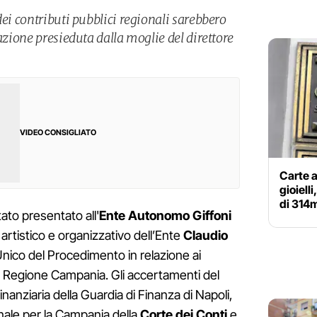
dei contributi pubblici regionali sarebbero
iazione presieduta dalla moglie del direttore
VIDEO CONSIGLIATO
Carte a
gioiell
di 314m
ato presentato all'
Ente Autonomo Giffoni
 artistico e organizzativo dell’Ente
Claudio
nico del Procedimento in relazione ai
lla Regione Campania. Gli accertamenti del
nanziaria della Guardia di Finanza di Napoli,
nale per la Campania della
Corte dei Conti
e