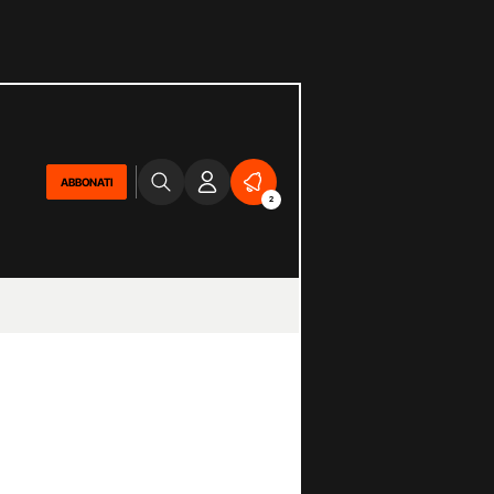
ABBONATI
2