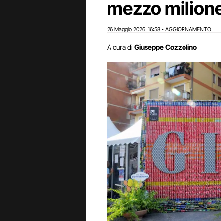
mezzo milione
26 Maggio 2026
16:58
AGGIORNAMENTO
,
•
A cura di
Giuseppe Cozzolino