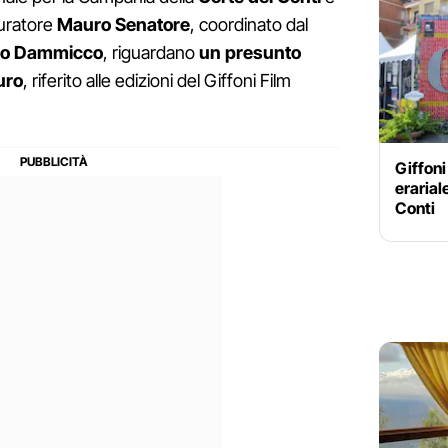
curatore
Mauro Senatore
, coordinato dal
to Dammicco
, riguardano
un presunto
uro
, riferito alle edizioni del Giffoni Film
Giffoni
erarial
Conti