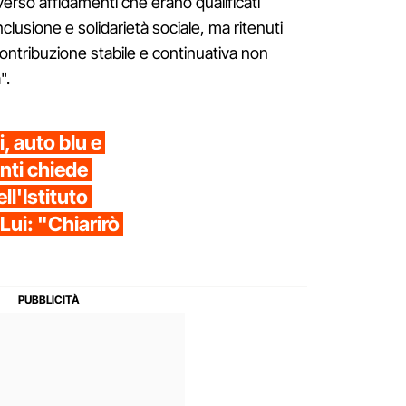
averso affidamenti che erano qualificati
lusione e solidarietà sociale, ma ritenuti
contribuzione stabile e continuativa non
".
i, auto blu e
nti chiede
ll'Istituto
Lui: "Chiarirò