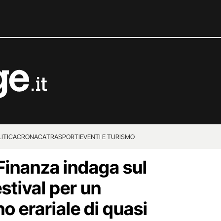
ITICA
CRONACA
TRASPORTI
EVENTI E TURISMO
 Finanza indaga sul
estival per un
o erariale di quasi