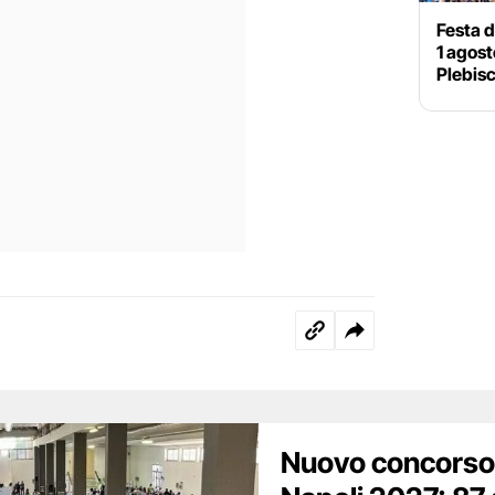
Festa d
1 agost
Plebisc
Nuovo concorso