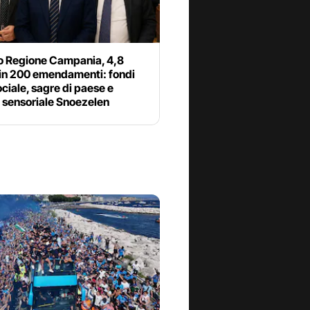
io Regione Campania, 4,8
 in 200 emendamenti: fondi
sociale, sagre di paese e
 sensoriale Snoezelen