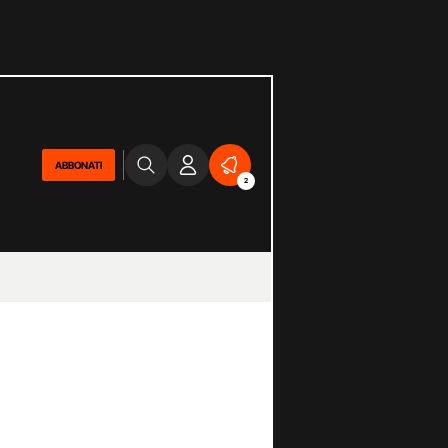
ABBONATI
2