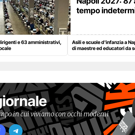
Napoli 2027: 87 
tempo indetermina
irigenti e 63 amministrativi,
Asili e scuole d'infanzia a Na
locale
di maestre ed educatori da 
giornale
tempo in cui viviamo con occhi moderni