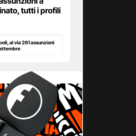
assunzioni a
to, tutti i profili
poli, al via 261 assunzioni
settembre