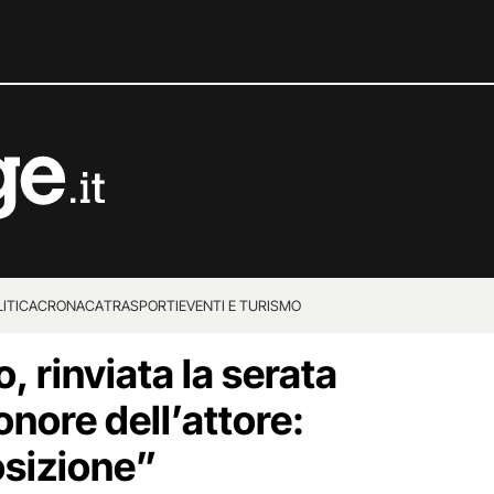
ITICA
CRONACA
TRASPORTI
EVENTI E TURISMO
 rinviata la serata
 onore dell’attore:
osizione”