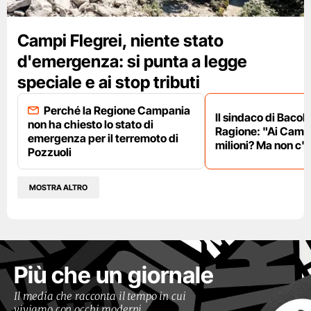
Campi Flegrei, niente stato
d'emergenza: si punta a legge
speciale e ai stop tributi
Perché la Regione Campania
Il sindaco di Bacoli
non ha chiesto lo stato di
Ragione: "Ai Campi
emergenza per il terremoto di
milioni? Ma non c'è
Pozzuoli
MOSTRA ALTRO
Più che un giornale
Il media che racconta il tempo in cui
viviamo con occhi moderni