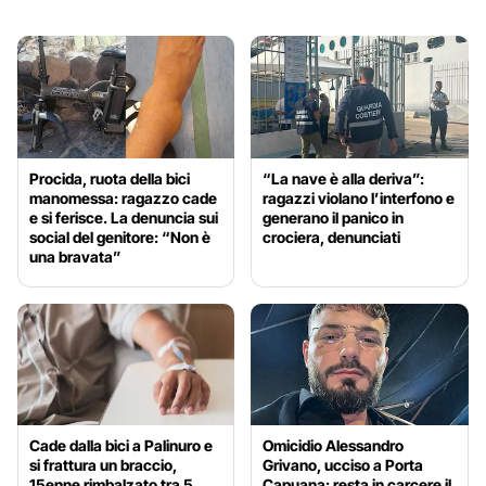
Procida, ruota della bici
“La nave è alla deriva”:
manomessa: ragazzo cade
ragazzi violano l’interfono e
e si ferisce. La denuncia sui
generano il panico in
social del genitore: “Non è
crociera, denunciati
una bravata”
Cade dalla bici a Palinuro e
Omicidio Alessandro
si frattura un braccio,
Grivano, ucciso a Porta
15enne rimbalzato tra 5
Capuana: resta in carcere il