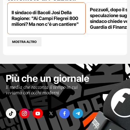
Pozzuoli, dopo il s
Il sindaco di Bacoli Josi Della
speculazione sugli af
Ragione: "Ai Campi Flegrei 800
sindaco chiede ver
milioni? Ma non c'è un cantiere"
Guardia di Finanza
MOSTRA ALTRO
Più che un giornale
Il media che racconta il tempo in cui
viviamo con occhi moderni