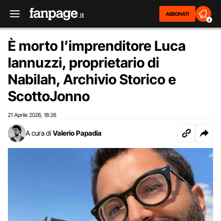
ABBONATI
2
È morto l’imprenditore Luca
Iannuzzi, proprietario di
Nabilah, Archivio Storico e
ScottoJonno
21 Aprile 2026
18:26
,
A cura di
Valerio Papadia