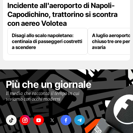
Incidente all'aeroporto di Napoli-
Capodichino, trattorino si scontra
con aereo Volotea
Disagi allo scalo napoletano:
A luglio aeroporto 
centinaia di passeggeri costretti
chiuso tre ore per 
a scendere
avaria
Più che un giornale
Il media che racconta il tempo in cui
viviamo con occhi moderni