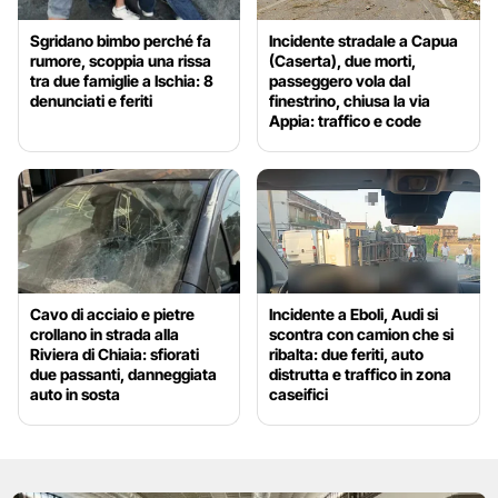
Sgridano bimbo perché fa
Incidente stradale a Capua
rumore, scoppia una rissa
(Caserta), due morti,
tra due famiglie a Ischia: 8
passeggero vola dal
denunciati e feriti
finestrino, chiusa la via
Appia: traffico e code
Cavo di acciaio e pietre
Incidente a Eboli, Audi si
crollano in strada alla
scontra con camion che si
Riviera di Chiaia: sfiorati
ribalta: due feriti, auto
due passanti, danneggiata
distrutta e traffico in zona
auto in sosta
caseifici