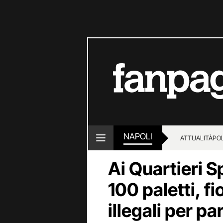
NAPOLI
ATTUALITÀ
POL
Ai Quartieri S
100 paletti, fi
illegali per p