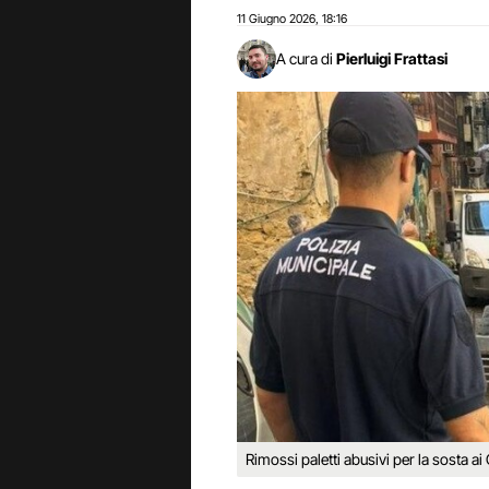
11 Giugno 2026
18:16
,
A cura di
Pierluigi Frattasi
Rimossi paletti abusivi per la sosta ai