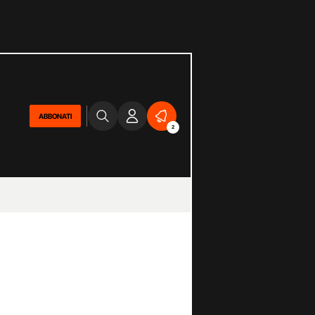
ABBONATI
2