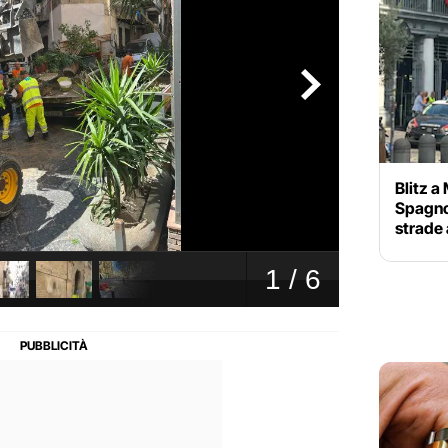
Blitz a
Spagnol
strade 