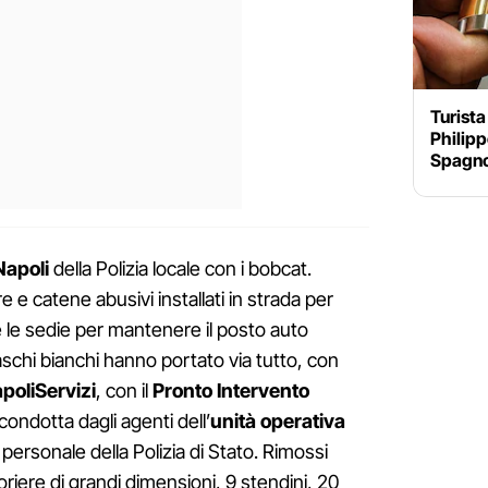
Turista
Philipp
Spagnol
Napoli
della Polizia locale con i bobcat.
re e catene abusivi installati in strada per
 le sedie per mantenere il posto auto
 caschi bianchi hanno portato via tutto, con
poliServizi
, con il
Pronto Intervento
condotta dagli agenti dell’
unità operativa
 personale della Polizia di Stato. Rimossi
ioriere di grandi dimensioni, 9 stendini, 20