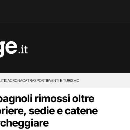
ITICA
CRONACA
TRASPORTI
EVENTI E TURISMO
pagnoli rimossi oltre
oriere, sedie e catene
archeggiare