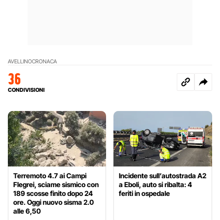
AVELLINO
CRONACA
36
CONDIVISIONI
Terremoto 4.7 ai Campi
Incidente sull’autostrada A2
Flegrei, sciame sismico con
a Eboli, auto si ribalta: 4
189 scosse finito dopo 24
feriti in ospedale
ore. Oggi nuovo sisma 2.0
alle 6,50