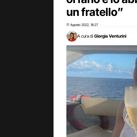
un fratello”
17 Agosto 2022
18:27
,
A cura di
Giorgia Venturini