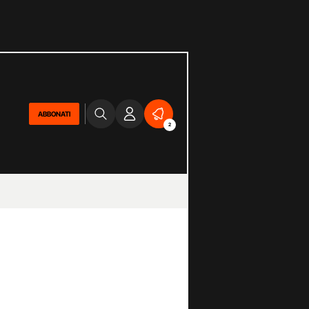
ABBONATI
2