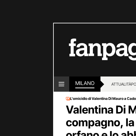
MILANO
ATTUALITÀ
PO
L'omicidio di Valentina Di Mauro a Cad
Valentina Di 
compagno, la s
orfano e lo a