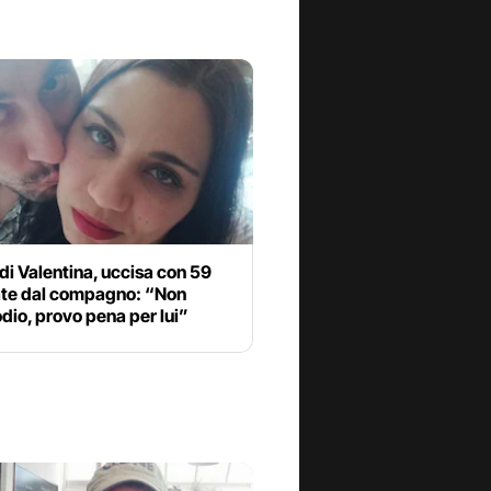
 di Valentina, uccisa con 59
late dal compagno: “Non
dio, provo pena per lui”