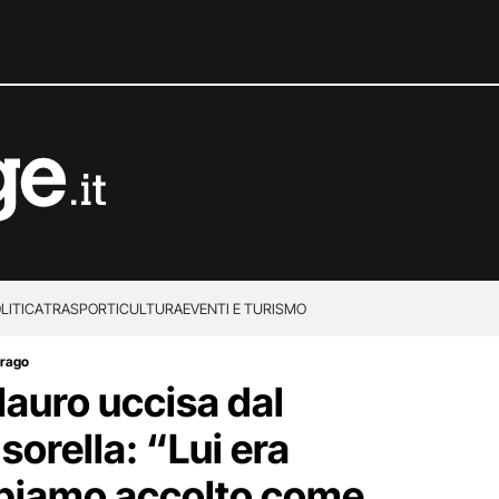
LITICA
TRASPORTI
CULTURA
EVENTI E TURISMO
orago
Mauro uccisa dal
orella: “Lui era
bbiamo accolto come