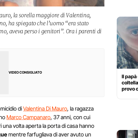
uro, la sorella maggiore di Valentina,
gno, ha spiegato che l’uomo “era stato
mo, aveva perso i genitori”. Ora i parenti di
VIDEO CONSIGLIATO
Il papà
coltel
provo o
micidio di
Valentina Di Mauro
, la ragazza
gno
Marco Campanaro
, 37 anni, con cui
ri una volta aperta la porta di casa hanno
gue
mentre farfugliava di aver avuto un