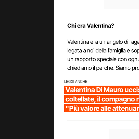
Chi era Valentina?
Valentina era un angelo di rag
legata a noi della famiglia e so
un rapporto speciale con ognun
chiediamo il perché. Siamo prop
LEGGI ANCHE
Valentina Di Mauro ucc
coltellate, il compagno r
"Più valore alle attenua