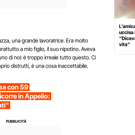
L’amica
uccisa 
“Diceva
azza, una grande lavoratrice. Era molto
vita”
prattutto a mio figlio, il suo nipotino. Aveva
o di noi: è troppo irreale tutto questo. Ci
rio distrutti, è una cosa inaccettabile.
isa con 59
icorre in Appello:
nti"