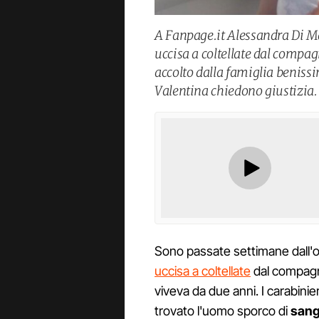
A Fanpage.it Alessandra Di Ma
uccisa a coltellate dal compa
accolto dalla famiglia benissi
Valentina chiedono giustizia.
Sono passate settimane dall'o
uccisa a coltellate
dal compa
viveva da due anni. I carabinie
trovato l'uomo sporco di
san