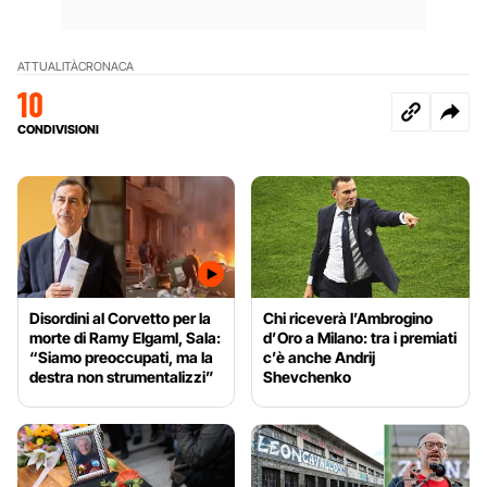
ATTUALITÀ
CRONACA
10
CONDIVISIONI
Disordini al Corvetto per la
Chi riceverà l’Ambrogino
morte di Ramy Elgaml, Sala:
d’Oro a Milano: tra i premiati
“Siamo preoccupati, ma la
c’è anche Andrij
destra non strumentalizzi”
Shevchenko