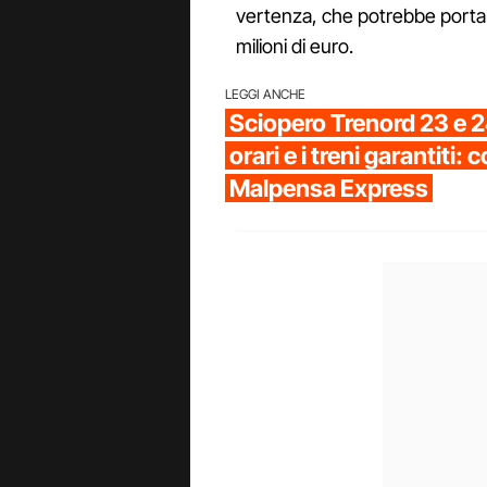
vertenza, che potrebbe portare
milioni di euro.
LEGGI ANCHE
Sciopero Trenord 23 e 24
orari e i treni garantiti:
Malpensa Express