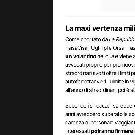
La maxi vertenza mil
Come riportato da
La Repubbl
FaisaCisal, Ugl-Tpl e Orsa Tras
un volantino
nel quale viene a
avvocati proprio per promuo
straordinari svolti oltre i limiti
autoferrotranvieri. Il limite i
all'anno di straordinari, poi è 
Secondo i sindacati, sarebbe
anni avrebbero superato le sog
carenza di personale viaggiante
interessati
potranno firmare i