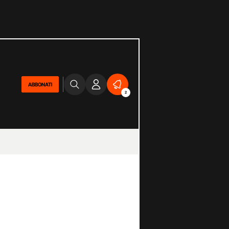
ABBONATI
2