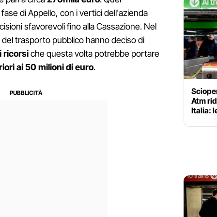
ase di Appello, con i vertici dell'azienda
isioni sfavorevoli fino alla Cassazione. Nel
i del trasporto pubblico hanno deciso di
 ricorsi
che questa volta potrebbe portare
iori ai 50 milioni di euro
.
Scioper
Atm rid
Italia: 