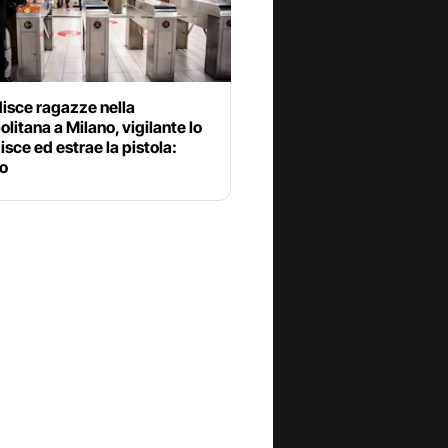
disce ragazze nella
litana a Milano, vigilante lo
sce ed estrae la pistola:
o