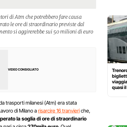
atori di Atm che potrebbero fare causa
ato le ore di straordinario previste dal
mento si aggirerebbe sui 50 milioni di euro
Trenord
VIDEO CONSIGLIATO
bigliet
viaggi
quasi il
da trasporti milanesi (Atm) era stata
Lavoro di Milano a
risarcire 16 tranvieri
che,
erato la soglia di ore di straordinario
 pari a circa
270mila euro
. Quel