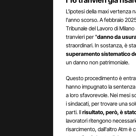
I 16 tranvieri già risar
L'ipotesi della maxi vertenza 
l'anno scorso. A febbraio 2025,
Tribunale del Lavoro di Milano
tranvieri per "
danno da usura
straordinari. In sostanza, è st
superamento sistematico dei 
un danno non patrimoniale.
Questo procedimento è entra
hanno impugnato la sentenza e 
a loro sfavorevole. Nei mesi 
i sindacati, per trovare una 
parti. Il
risultato, però, è sta
lavoratori ritengono necessario
risarcimento, dall'altro Atm è 