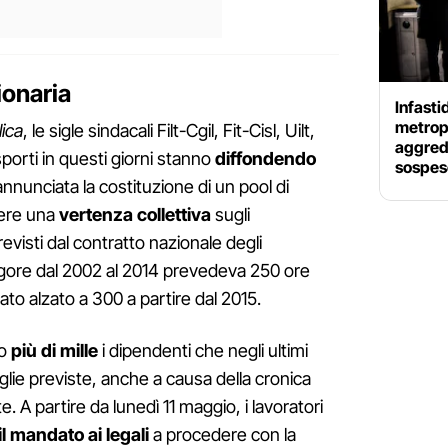
ionaria
Infasti
metropo
ica
, le sigle sindacali Filt-Cgil, Fit-Cisl, Uilt,
aggredi
porti in questi giorni stanno
diffondendo
sospes
nnunciata la costituzione di un pool di
vere una
vertenza collettiva
sugli
 previsti dal contratto nazionale degli
n vigore dal 2002 al 2014 prevedeva 250 ore
stato alzato a 300 a partire dal 2015.
ro
più di mille
i dipendenti che negli ultimi
lie previste, anche a causa della cronica
. A partire da lunedì 11 maggio, i lavoratori
l mandato ai legali
a procedere con la