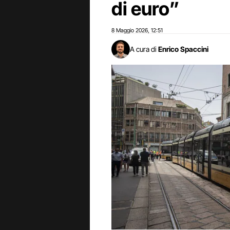
di euro”
8 Maggio 2026
12:51
,
A cura di
Enrico Spaccini