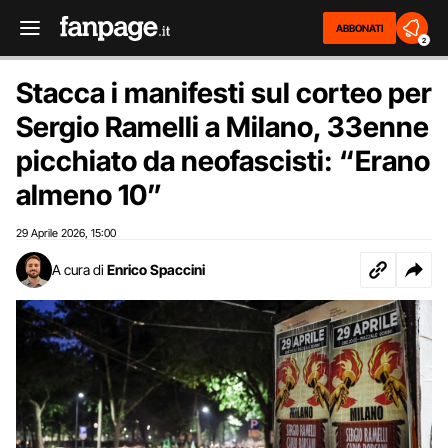
ABBONATI
2
Stacca i manifesti sul corteo per
Sergio Ramelli a Milano, 33enne
picchiato da neofascisti: “Erano
almeno 10”
29 Aprile 2026
15:00
,
A cura di
Enrico Spaccini