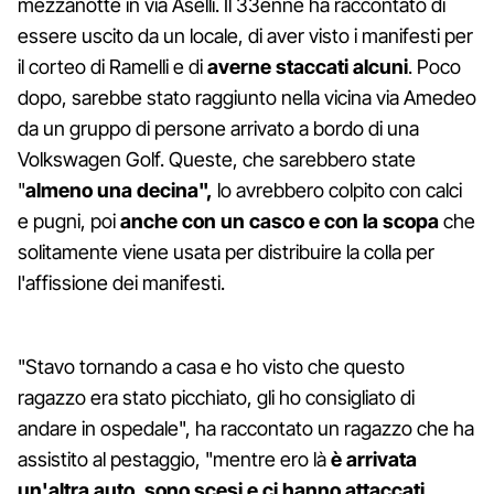
mezzanotte in via Aselli. Il 33enne ha raccontato di
essere uscito da un locale, di aver visto i manifesti per
il corteo di Ramelli e di
averne staccati alcuni
. Poco
dopo, sarebbe stato raggiunto nella vicina via Amedeo
da un gruppo di persone arrivato a bordo di una
Volkswagen Golf. Queste, che sarebbero state
"
almeno una decina",
lo avrebbero colpito con calci
e pugni, poi
anche con un casco e con la scopa
che
solitamente viene usata per distribuire la colla per
l'affissione dei manifesti.
"Stavo tornando a casa e ho visto che questo
ragazzo era stato picchiato, gli ho consigliato di
andare in ospedale", ha raccontato un ragazzo che ha
assistito al pestaggio, "mentre ero là
è arrivata
un'altra auto, sono scesi e ci hanno attaccati
.