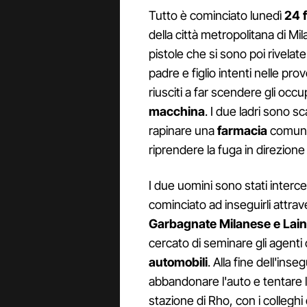
Tutto è cominciato lunedì
24 
della città metropolitana di Mi
pistole che si sono poi rivela
padre e figlio intenti nelle pro
riusciti a far scendere gli occ
macchina
. I due ladri sono s
rapinare una
farmacia
comuna
riprendere la fuga in direzion
I due uomini sono stati intercet
cominciato ad inseguirli attra
Garbagnate Milanese e Lain
cercato di seminare gli agent
automobili
. Alla fine dell'ins
abbandonare l'auto e tentare 
stazione di Rho, con i colleghi