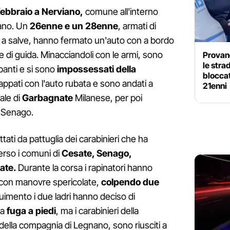
febbraio a Nerviano,
comune all'interno
lano. Un
26enne e un 28enne
, armati di
te a salve, hanno fermato un'auto con a bordo
ve di guida. Minacciandoli con le armi, sono
Provano
le stra
upanti e si sono
impossessati della
bloccat
cappati con l'auto rubata e sono andati a
21enni
le di
Garbagnate
Milanese, per poi
e Senago.
tati da pattuglia dei carabinieri che ha
verso i comuni di
Cesate, Senago,
ate.
Durante la corsa i rapinatori hanno
i con manovre spericolate,
colpendo due
eguimento i due ladri hanno deciso di
la
fuga a piedi
, ma i carabinieri della
 della compagnia di Legnano, sono riusciti a