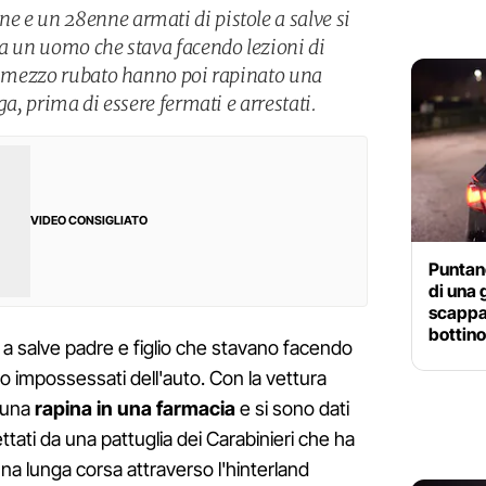
 e un 28enne armati di pistole a salve si
da un uomo che stava facendo lezioni di
il mezzo rubato hanno poi rapinato una
ga, prima di essere fermati e arrestati.
VIDEO CONSIGLIATO
Puntano
di una 
scappa
bottino
a salve padre e figlio che stavano facendo
o impossessati dell'auto. Con la vettura
 una
rapina in una farmacia
e si sono dati
ettati da una pattuglia dei Carabinieri che ha
una lunga corsa attraverso l'hinterland