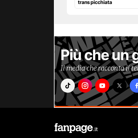
trans picchiata
Più che un 
Il media che racconta il 