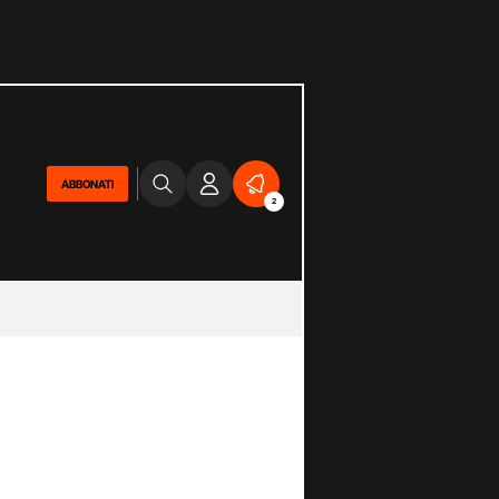
ABBONATI
2