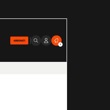
ABBONATI
2