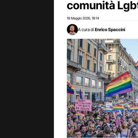
comunità Lgb
18 Maggio 2026
18:14
,
A cura di
Enrico Spaccini