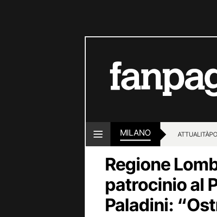
MILANO
ATTUALITÀ
PO
Regione Lomba
patrocinio al 
Paladini: “Os