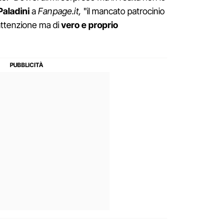
Paladini
a
Fanpage.it,
"il mancato patrocinio
sattenzione ma di
vero e proprio