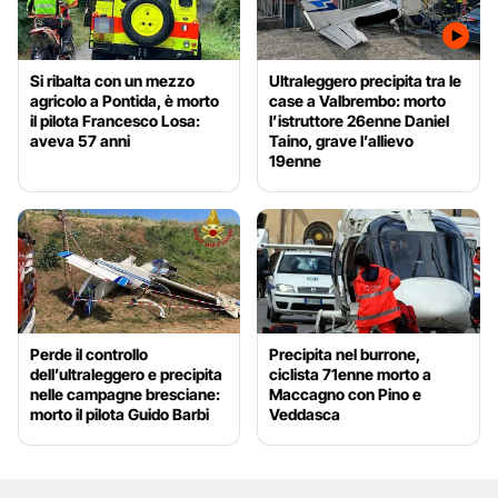
Si ribalta con un mezzo
Ultraleggero precipita tra le
agricolo a Pontida, è morto
case a Valbrembo: morto
il pilota Francesco Losa:
l’istruttore 26enne Daniel
aveva 57 anni
Taino, grave l’allievo
19enne
Perde il controllo
Precipita nel burrone,
dell’ultraleggero e precipita
ciclista 71enne morto a
nelle campagne bresciane:
Maccagno con Pino e
morto il pilota Guido Barbi
Veddasca