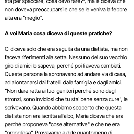
sta per spaccare, cosa devo fare?", ma le diceva che
non doveva preoccuparsi e che se le veniva la febbre
alta era "meglio".
A voi Maria cosa diceva di queste pratiche?
Ci diceva solo che era seguita da una dietista, ma non
faceva riferimenti alla setta. Nessuno del suo vecchio
giro di amici lo sapeva, perché poi li aveva cambiati.
Queste persone la spronavano ad andare via di casa,
ad allontanarsi dai fratelli, dalla famiglia e dagli amici.
"Non dare retta ai tuoi genitori perché sono degli
stronzi, sono invidiosi che tu stai bene senza cure", le
scrivevano. Quando abbiamo scoperto che questa
dietista non era iscritta all'albo, Maria diceva che era
perché proponeva "cose alternative" e che ne era
"orgogliosa". Provavamo a dirle quantomeno di