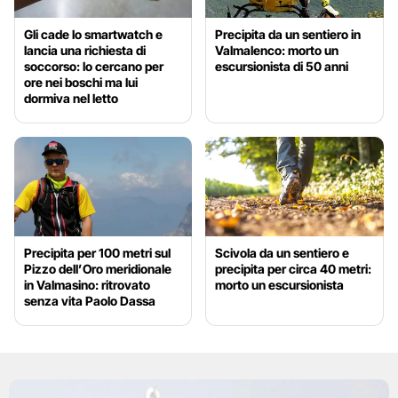
Gli cade lo smartwatch e
Precipita da un sentiero in
lancia una richiesta di
Valmalenco: morto un
soccorso: lo cercano per
escursionista di 50 anni
ore nei boschi ma lui
dormiva nel letto
Precipita per 100 metri sul
Scivola da un sentiero e
Pizzo dell’Oro meridionale
precipita per circa 40 metri:
in Valmasino: ritrovato
morto un escursionista
senza vita Paolo Dassa