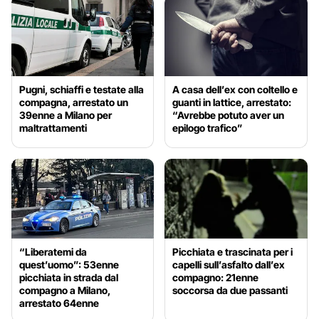
Pugni, schiaffi e testate alla
A casa dell’ex con coltello e
compagna, arrestato un
guanti in lattice, arrestato:
39enne a Milano per
“Avrebbe potuto aver un
maltrattamenti
epilogo trafico”
“Liberatemi da
Picchiata e trascinata per i
quest’uomo”: 53enne
capelli sull’asfalto dall’ex
picchiata in strada dal
compagno: 21enne
compagno a Milano,
soccorsa da due passanti
arrestato 64enne