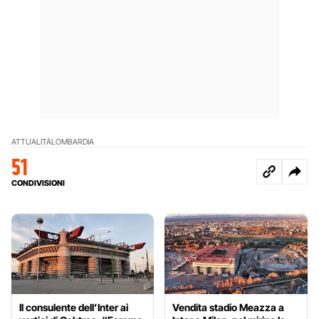
ATTUALITÀ
LOMBARDIA
51
CONDIVISIONI
Il consulente dell’Inter ai
Vendita stadio Meazza a