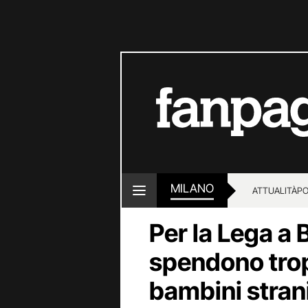
MILANO
ATTUALITÀ
PO
Per la Lega a
spendono tropp
bambini strani