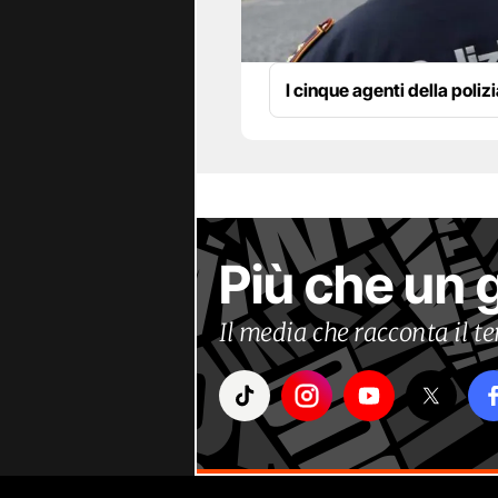
I cinque agenti della poliz
Più che un 
Il media che racconta il 