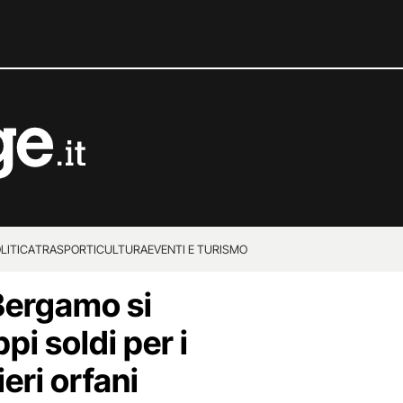
LITICA
TRASPORTI
CULTURA
EVENTI E TURISMO
 Bergamo si
i soldi per i
eri orfani