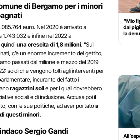
omune di Bergamo per i minori
pagnati
“Mio fi
.085.764 euro. Nel 2020 è arrivato a
dal pig
la den
 a 1.743.032 e infine nel 2022 a
 quindi
una crescita di 1,8 milioni.
"Sui
nati, c’è un enorme incremento del gettito,
iamo passati dal milione e mezzo del 2019
022: soldi che vengono tolti agli interventi per
x parlamentare, incurante del fatto i
siano
ragazzini soli
e per i quali dovrebbero
ative sociali e di inclusione. Accusa poi il
ito, con le sue politiche, ad aver portato
a
i questi minori.
sindaco Sergio Gandi
All’osp