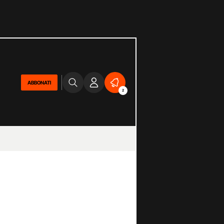
ABBONATI
2