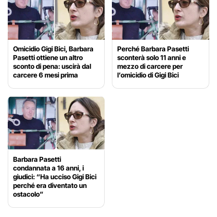
Omicidio Gigi Bici, Barbara
Perché Barbara Pasetti
Pasetti ottiene un altro
sconterà solo 11 anni e
sconto di pena: uscirà dal
mezzo di carcere per
carcere 6 mesi prima
l’omicidio di Gigi Bici
Barbara Pasetti
condannata a 16 anni, i
giudici: “Ha ucciso Gigi Bici
perché era diventato un
ostacolo”