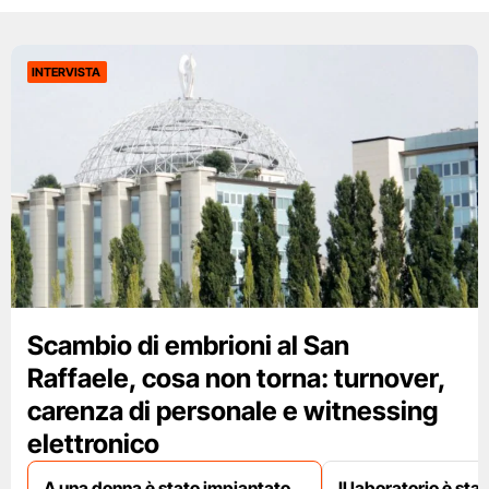
INTERVISTA
Scambio di embrioni al San
Raffaele, cosa non torna: turnover,
carenza di personale e witnessing
elettronico
A una donna è stato impiantato
Il laboratorio è st