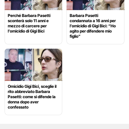
Perché Barbara Pasetti
Barbara Pasetti
sconterà solo 11 anni e
condannata a 16 anni per
mezzo di carcere per
l’omicidio di Gigi Bici: “Ho
l’omicidio di Gigi Bici
agito per difendere mio
figlio”
Omicidio Gigi Bici, sceglie il
rito abbreviato Barbara
Pasetti: come si difende la
donna dopo aver
confessato