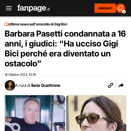
ABBONATI
2
Ultime news sull'omicidio di Gigi Bici
Barbara Pasetti condannata a 16
anni, i giudici: “Ha ucciso Gigi
Bici perché era diventato un
ostacolo”
16 Ottobre 2023
10:36
,
A cura di
Ilaria Quattrone