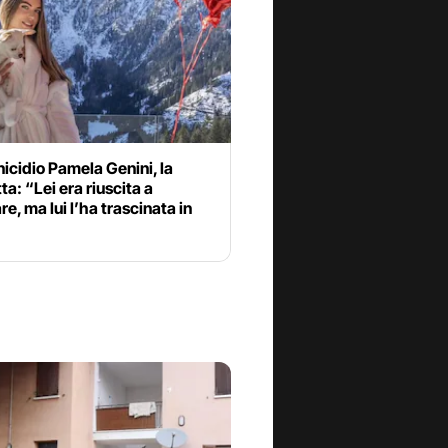
cidio Pamela Genini, la
tta: “Lei era riuscita a
e, ma lui l’ha trascinata in