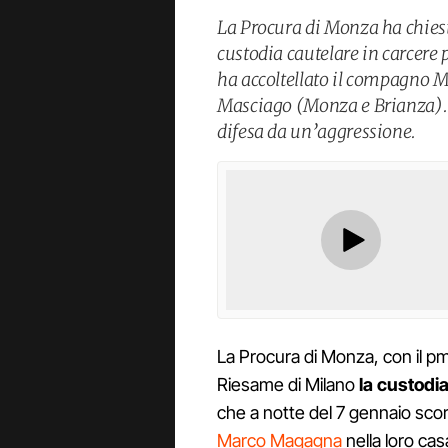
La Procura di Monza ha chiest
custodia cautelare in carcere 
ha accoltellato il compagno M
Masciago (Monza e Brianza). 
difesa da un’aggressione.
La Procura di Monza, con il pm 
Riesame di Milano
la custodia
che a notte del 7 gennaio sco
Marco Magagna
nella loro cas