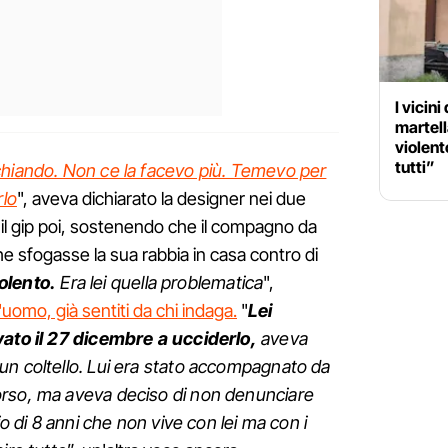
I vicin
martell
violent
tutti”
chiando. Non ce la facevo più. Temevo per
rlo
", aveva dichiarato la designer nei due
e il gip poi, sostenendo che il compagno da
e sfogasse la sua rabbia in casa contro di
olento.
Era lei quella problematica
",
l'uomo, già sentiti da chi indaga.
"
Lei
vato il 27 dicembre a ucciderlo,
aveva
un coltello. Lui era stato accompagnato da
orso, ma aveva deciso di non denunciare
io di 8 anni che non vive con lei ma con i