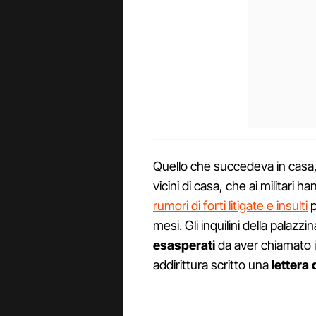
Quello che succedeva in casa, 
vicini di casa, che ai militari
rumori di forti litigate e insulti
p
mesi. Gli inquilini della pala
esasperati
da aver chiamato il
addirittura scritto una
lettera 