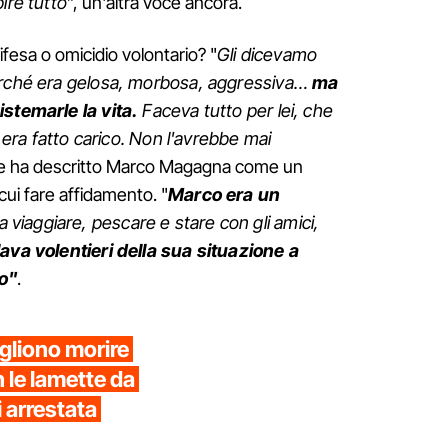
ire tutto
”, un'altra voce ancora.
ifesa o omicidio volontario? "
Gli dicevamo
erché era gelosa, morbosa, aggressiva…
ma
istemarle la vita.
Faceva tutto per lei, che
i era fatto carico. Non l'avrebbe mai
che ha descritto Marco Magagna come un
ui fare affidamento. "
Marco era un
viaggiare, pescare e stare con gli amici,
ava volentieri della sua situazione a
o"
.
gliono morire
n le lamette da
ei arrestata