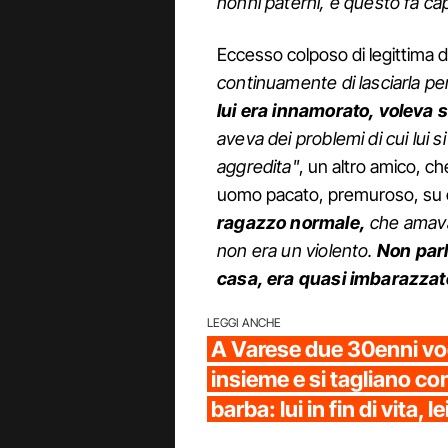
nonni paterni, e questo fa cap
Eccesso colposo di legittima d
continuamente di lasciarla p
lui era innamorato, voleva s
aveva dei problemi di cui lui s
aggredita"
, un altro amico, 
uomo pacato, premuroso, su c
ragazzo normale,
che amava 
non era un violento.
Non parl
casa, era quasi imbarazzat
LEGGI ANCHE
A Varese due 30enni vo
insieme e si tagliano co
barba: lui in fin di vita, l