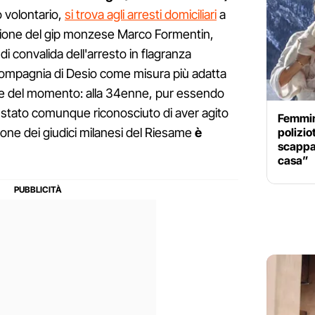
 volontario,
si trova agli arresti domiciliari
a
isione del gip monzese Marco Formentin,
di convalida dell'arresto in flagranza
 compagnia di Desio come misura più adatta
che del momento: alla 34enne, pur essendo
è stato comunque riconosciuto di aver agito
Femmini
polizio
one dei giudici milanesi del Riesame
è
scappar
casa”