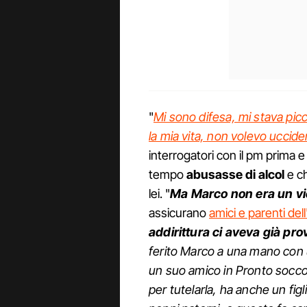
"
Mi sono difesa, mi stava pic
la mia vita, non volevo uccide
interrogatori con il pm prima 
tempo
abusasse di alcol
e ch
lei. "
Ma Marco non era un vi
assicurano
amici e parenti del
addirittura ci aveva già pro
ferito Marco a una mano con 
un suo amico in Pronto socc
per tutelarla, ha anche un figl