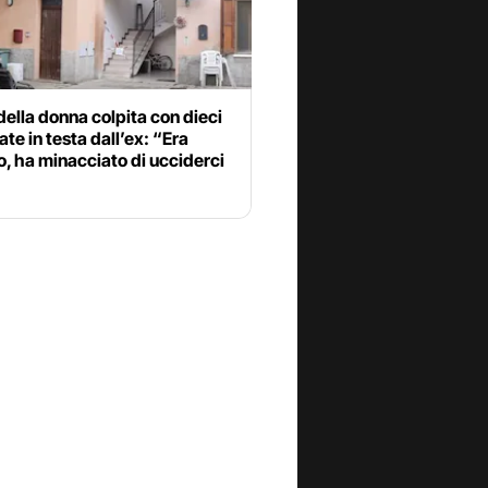
i della donna colpita con dieci
ate in testa dall’ex: “Era
o, ha minacciato di ucciderci