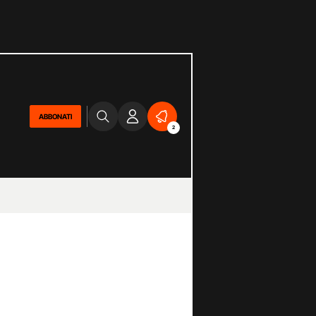
ABBONATI
2