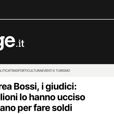
LITICA
TRASPORTI
CULTURA
EVENTI E TURISMO
a Bossi, i giudici:
lioni lo hanno ucciso
ano per fare soldi