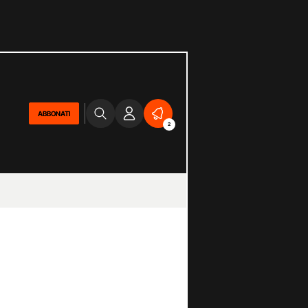
ABBONATI
2