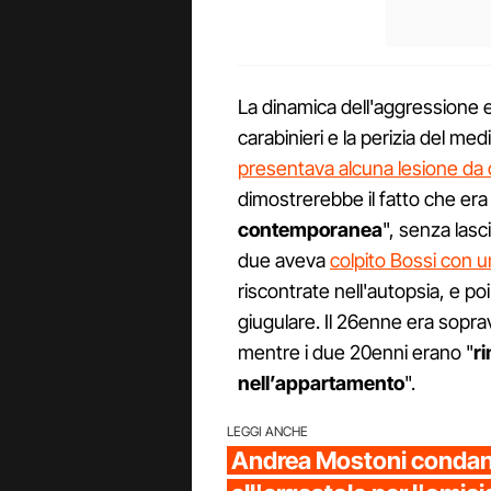
La dinamica dell'aggressione era
carabinieri e la perizia del me
presentava alcuna lesione da 
dimostrerebbe il fatto che era 
contemporanea
", senza lasci
due aveva
colpito Bossi con u
riscontrate nell'autopsia, e poi
giugulare. Il 26enne era sopra
mentre i due 20enni erano "
ri
nell’appartamento
".
LEGGI ANCHE
Andrea Mostoni conda