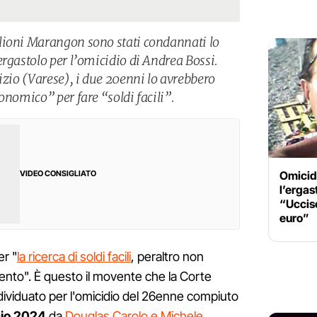
lioni Marangon sono stati condannati lo
rgastolo per l’omicidio di Andrea Bossi.
izio (Varese), i due 20enni lo avrebbero
onomico” per fare “soldi facili”.
Omicidi
VIDEO CONSIGLIATO
l’ergas
“Ucciso
euro”
er "
la ricerca di soldi facili
, peraltro non
ento". È questo il movente che la Corte
ndividuato per l'omicidio del 26enne compiuto
naio 2024
da
Douglas Carolo e Michele