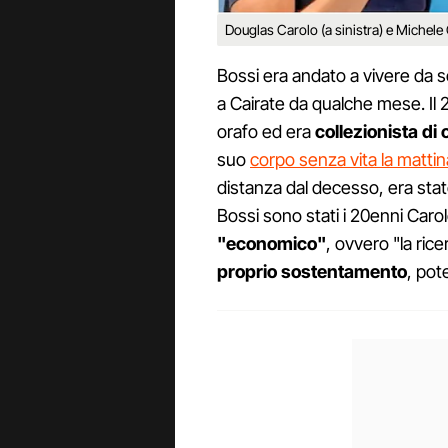
Douglas Carolo (a sinistra) e Michele 
Bossi era andato a vivere da s
a Cairate da qualche mese. Il
orafo ed era
collezionista di o
suo
corpo senza vita la matti
distanza dal decesso, era sta
Bossi sono stati i 20enni Carol
"economico"
, ovvero "la ricer
proprio sostentamento
, pot