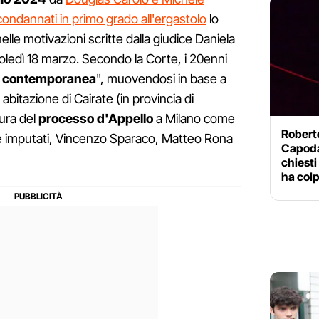
condannati in primo grado all'ergastolo
lo
lle motivazioni scritte dalla giudice Daniela
coledì 18 marzo. Secondo la Corte, i 20enni
n contemporanea
", muovendosi in base a
 abitazione di Cairate (in provincia di
tura del
processo d'Appello
a Milano come
Roberto
due imputati, Vincenzo Sparaco, Matteo Rona
Capoda
chiesti
ha colp