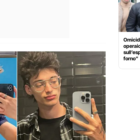
Omicidi
operai
sull’es
forno”