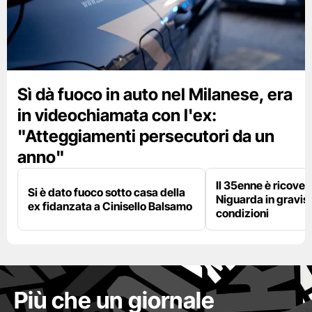
Sì dà fuoco in auto nel Milanese, era
in videochiamata con l'ex:
"Atteggiamenti persecutori da un
anno"
Il 35enne è ricover
Si è dato fuoco sotto casa della
Niguarda in gravis
ex fidanzata a Cinisello Balsamo
condizioni
Più che un giornale