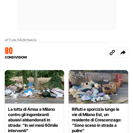
ATTUALITÀ
CRONACA
80
CONDIVISIONI
La lotta di Amsa a Milano
Rifiuti e sporcizia lungo le
contro gli ingombranti
vie di Milano Est, un
abusivi abbandonati in
residente di Crescenzago:
strada: “In sei mesi 60mila
“Sono sceso in strada a
interventi”
pulire”