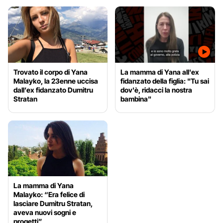
Trovato il corpo di Yana
La mamma di Yana all'ex
Malayko, la 23enne uccisa
fidanzato della figlia: "Tu sai
dall’ex fidanzato Dumitru
dov'è, ridacci la nostra
Stratan
bambina"
La mamma di Yana
Malayko: “Era felice di
lasciare Dumitru Stratan,
aveva nuovi sogni e
progetti”