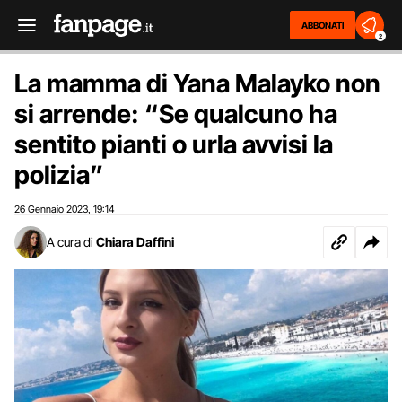
ABBONATI
2
La mamma di Yana Malayko non
si arrende: “Se qualcuno ha
sentito pianti o urla avvisi la
polizia”
26 Gennaio 2023
19:14
,
A cura di
Chiara Daffini