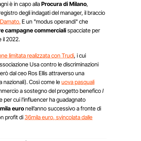
gni è in capo alla
P
rocura di Milano
,
registro degli indagati del manager, il braccio
 Damato.
E un "modus operandi" che
re campagne commerciali
spacciate per
e il 2022.
ne limitata realizzata con Trudi
, i cui
associazione Usa contro le discriminazioni
erò dal ceo Ros Ellis attraverso una
ia nazionali). Così come le
uova pasquali
mmercio a sostegno del progetto benefico
I
 per cui l'influencer ha guadagnato
mila euro
nell’anno successivo a fronte di
n profit di
36mila euro, svincolata dalle