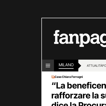
MILANO
ATTUALITÀ
PO
Caso Chiara Ferragni
“La beneficen
rafforzare la
dice la Procur