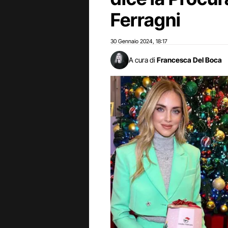
Ferragni
30 Gennaio 2024
18:17
,
A cura di
Francesca Del Boca