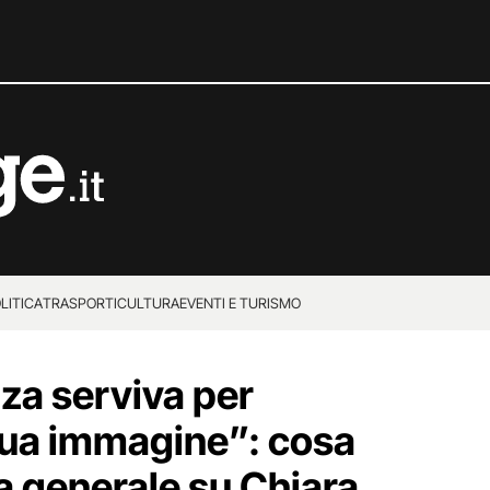
LITICA
TRASPORTI
CULTURA
EVENTI E TURISMO
za serviva per
 sua immagine”: cosa
a generale su Chiara