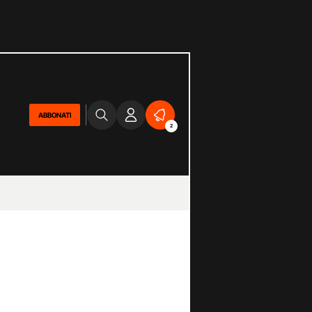
ABBONATI
2