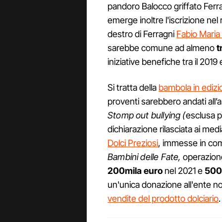
pandoro Balocco griffato Ferra
emerge inoltre l'iscrizione nel 
destro di Ferragni
Fabio Maria
sarebbe comune ad almeno
t
iniziative benefiche tra il 2019 
Si tratta della
bambola in edizio
proventi sarebbero andati all’
Stomp out bullying (
esclusa p
dichiarazione rilasciata ai med
Dolci Preziosi
, immesse in co
Bambini delle Fate,
operazione
200mila euro
nel 2021 e
500
un'unica donazione all'ente no
vendite del prodotto dolciario
.