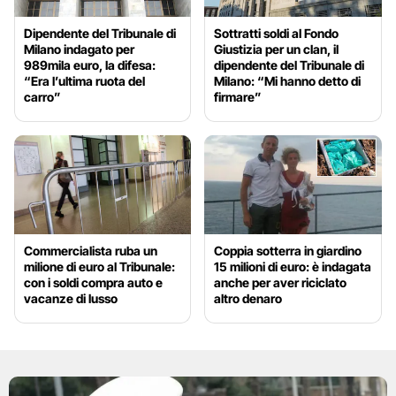
Dipendente del Tribunale di
Sottratti soldi al Fondo
Milano indagato per
Giustizia per un clan, il
989mila euro, la difesa:
dipendente del Tribunale di
“Era l’ultima ruota del
Milano: “Mi hanno detto di
carro”
firmare”
Commercialista ruba un
Coppia sotterra in giardino
milione di euro al Tribunale:
15 milioni di euro: è indagata
con i soldi compra auto e
anche per aver riciclato
vacanze di lusso
altro denaro