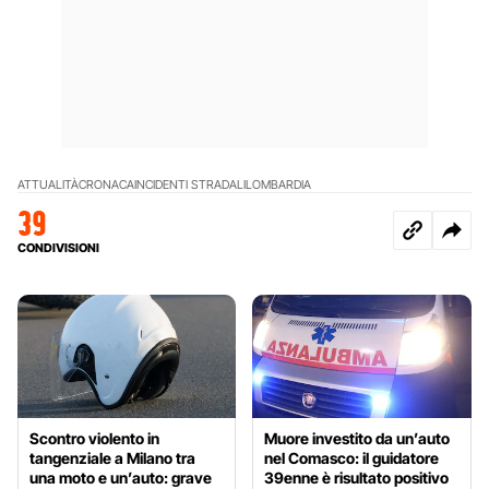
ATTUALITÀ
CRONACA
INCIDENTI STRADALI
LOMBARDIA
39
CONDIVISIONI
Scontro violento in
Muore investito da un’auto
tangenziale a Milano tra
nel Comasco: il guidatore
una moto e un’auto: grave
39enne è risultato positivo