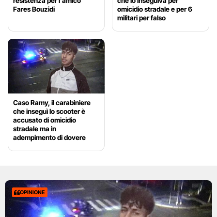
resistenza per l’amico
che lo inseguiva per
Fares Bouzidi
omicidio stradale e per 6
militari per falso
Caso Ramy, il carabiniere
che inseguì lo scooter è
accusato di omicidio
stradale ma in
adempimento di dovere
OPINIONE