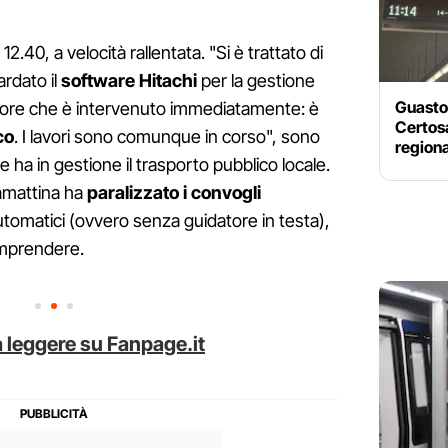
e 12.40, a velocità rallentata. "Si è trattato di
rdato il
software Hitachi
per la gestione
Guasto 
rnitore che è intervenuto immediatamente: è
Certosa
co
. I lavori sono comunque in corso", sono
regiona
e ha in gestione il trasporto pubblico locale.
amattina ha
paralizzato i convogli
omatici (ovvero senza guidatore in testa),
omprendere.
 leggere su Fanpage.it