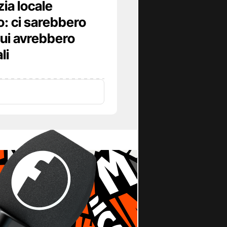
zia locale
o: ci sarebbero
 cui avrebbero
li