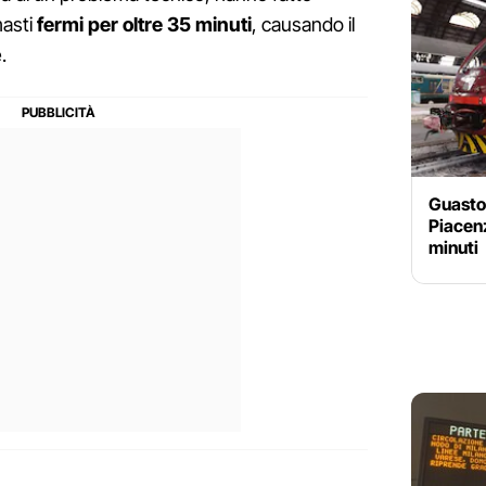
masti
fermi per oltre 35 minuti
, causando il
.
Guasto 
Piacenz
minuti