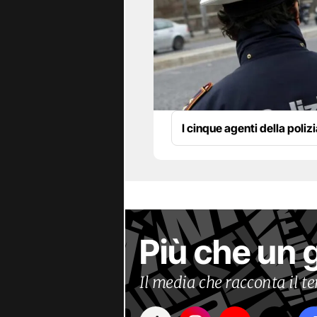
I cinque agenti della poliz
Più che un 
Il media che racconta il 