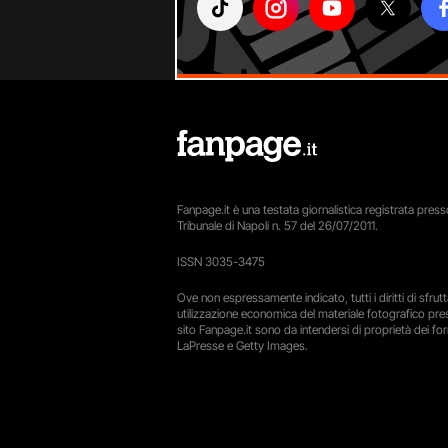
Fanpage.it è una testata giornalistica registrata presso
Tribunale di Napoli n. 57 del 26/07/2011.
ISSN 3035-3475
Ove non espressamente indicato, tutti i diritti di sfru
utilizzazione economica del materiale fotografico pre
sito Fanpage.it sono da intendersi di proprietà dei forn
LaPresse e Getty Images.