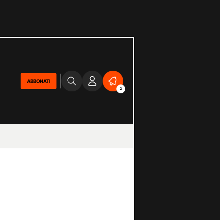
ABBONATI
2