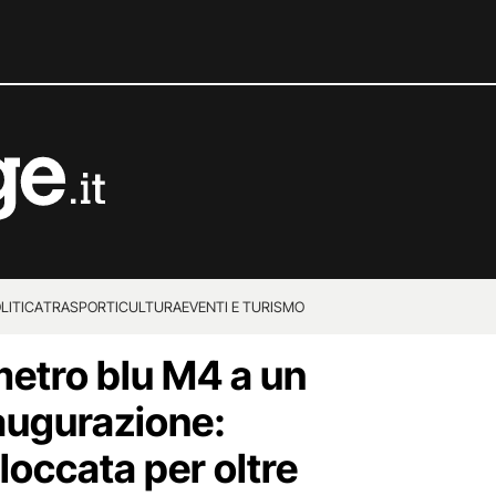
LITICA
TRASPORTI
CULTURA
EVENTI E TURISMO
metro blu M4 a un
naugurazione:
loccata per oltre