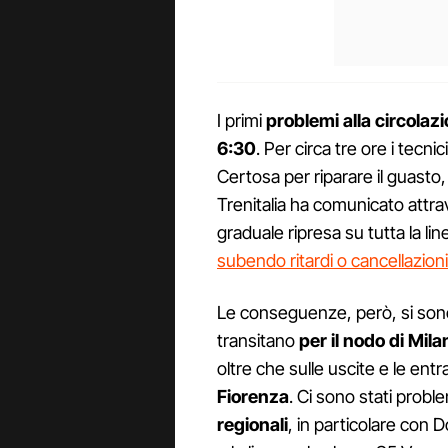
I primi
problemi alla circolaz
6:30
. Per circa tre ore i tecni
Certosa per riparare il guasto, 
Trenitalia ha comunicato attrave
graduale ripresa su tutta la lin
subendo ritardi o cancellazioni
Le conseguenze, però, si sono 
transitano
per il nodo di Mil
oltre che sulle uscite e le ent
Fiorenza
. Ci sono stati prob
regionali
, in particolare con