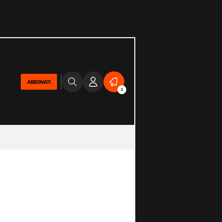
ABBONATI
2