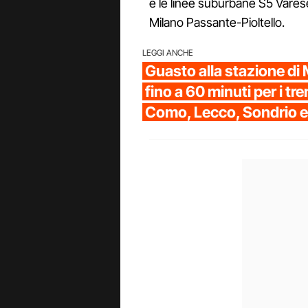
e le linee suburbane S5 Vares
Milano Passante-Pioltello.
LEGGI ANCHE
Guasto alla stazione di 
fino a 60 minuti per i tre
Como, Lecco, Sondrio 