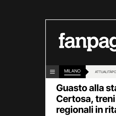
MILANO
ATTUALITÀ
PO
Guasto alla st
Certosa, treni
regionali in ri