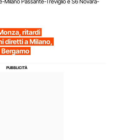
e-Milano Passante-Treviglio e S6 Novara-
Monza, ritardi
ni diretti a Milano,
e Bergamo