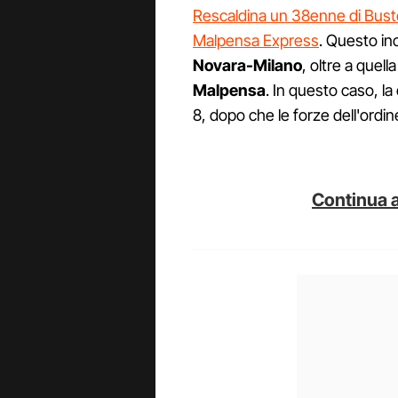
Rescaldina un 38enne di Busto 
Malpensa Express
. Questo inc
Novara-Milano
, oltre a quell
Malpensa
. In questo caso, l
8, dopo che le forze dell'ordi
Continua a