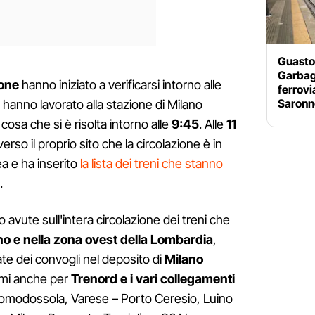
Guasto 
Garbag
ione
hanno iniziato a verificarsi intorno alle
ferrovi
Saronn
ci hanno lavorato alla stazione di Milano
cosa che si è risolta intorno alle
9:45
. Alle
11
rso il proprio sito che la circolazione è in
ea e ha inserito
la lista dei treni che stanno
.
avute sull'intera circolazione dei treni che
ano e nella zona ovest della Lombardia
,
rate dei convogli nel deposito di
Milano
lemi anche per
Trenord e i vari collegamenti
 Domodossola, Varese – Porto Ceresio, Luino