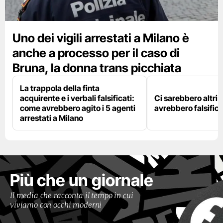
Uno dei vigili arrestati a Milano è
anche a processo per il caso di
Bruna, la donna trans picchiata
La trappola della finta
acquirente e i verbali falsificati:
Ci sarebbero altri d
come avrebbero agito i 5 agenti
avrebbero falsifica
arrestati a Milano
Più che un giornale
Il media che racconta il tempo in cui
viviamo con occhi moderni