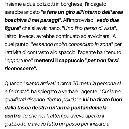
insieme a due poliziotti in borghese, l'indagato
sarebbe andato "
a fare un giro all'interno dell'area
boschiva lì nei paraggi
". All'improvviso "
vedo due
figure
" che si avvicinano. "
Uno l'ho perso di vista
",
l'altro, invece, avrebbe continuato ad avvicinarsi. A
quel punto, "
essendo molto conosciuto in zona
" per
l'attività di contrasto allo spaccio, l'agente ha ritenuto
"
opportuno
"
mettersi il cappuccio "
per non farsi
riconoscere
".
Quando "
siamo arrivati a circa 20 metri la persona si
è fermata
", ha spiegato a verbale l'agente. "
Ci siamo
qualificati dicendo ‘fermo polizia' e
lui ha tirato fuori
dalla tasca destra un'arma puntandomela
contro.
Io che nel frattempo avevo aperto il
giubbotto e avevo fatto un passo per iniziare a