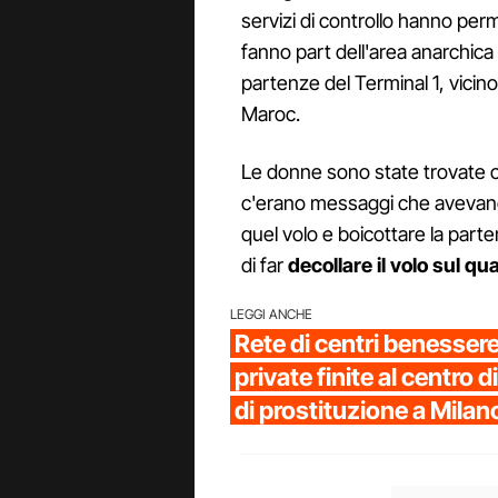
servizi di controllo hanno pe
fanno part dell'area anarchica
partenze del Terminal 1, vicino
Maroc.
Le donne sono state trovate co
c'erano messaggi che avevano l
quel volo e boicottare la parte
di far
decollare il volo sul qua
LEGGI ANCHE
Rete di centri benesser
private finite al centro 
di prostituzione a Milan