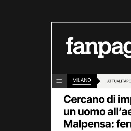
MILANO
ATTUALITÀ
PO
Cercano di imp
un uomo all’a
Malpensa: fe