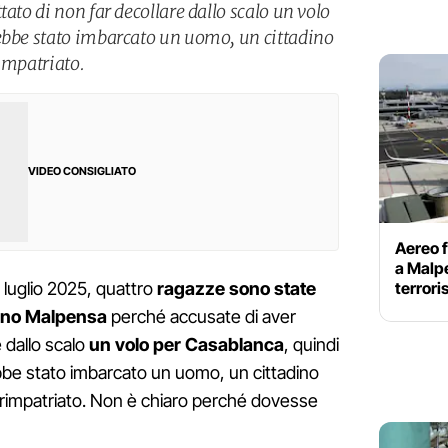
tato di non far decollare dallo scalo un volo
ebbe stato imbarcato un uomo, un cittadino
impatriato.
VIDEO CONSIGLIATO
Aereo f
a Malpe
terrori
11 luglio 2025, quattro
ragazze sono state
lano Malpensa
perché accusate di aver
 dallo scalo
un volo per Casablanca
, quindi
ebbe stato imbarcato un uomo, un cittadino
rimpatriato. Non è chiaro perché dovesse