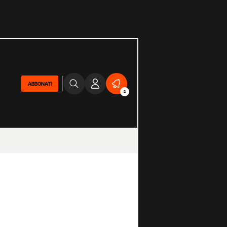
ABBONATI
2